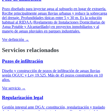
Pozo diseñado para inyectar agua al subsuelo en lugar de extraerla.
Recibe principalmente aguas lluvias urbanas y reduce la sobrecarga
del drenaje. Profundidades típicas entre 5 y 30 m. Es la solución
habitual al RIDAA (Reglamento de Instalaciones Domiciliarias de
Agua Potable y Alcantarillado) en proyectos inmobiliarios y al
manejo de aguas pluviales en parques industriales.
Ver definición →
Servicios relacionados
Pozos de infiltración
Diseño y construcción de pozos de infiltración de aguas lluvias
según OGUC y Ley 19.525. Más de 45 pozos construidos en 10
años.
Ver servicio →
Regularización legal
Gestión integral ante DGA: constitución, regularización y traslado