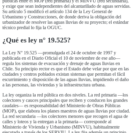
públicas entre el MOP (red primaria) y el MINVU (red secundaria),
y exige que sean independientes del alcantarillado de aguas servidas.
Su artículo 5 modificó el artículo 134 de la Ley General de
Urbanismo y Construcciones, de donde deriva la obligación del
urbanizador de resolver las aguas lluvias de su proyecto; el estándar
técnico predial lo fija la OGUC.
¿Qué es
ley n° 19.525
?
La Ley N° 19.525 —promulgada el 24 de octubre de 1997 y
publicada en el Diario Oficial el 10 de noviembre de ese año—
regula los sistemas de evacuación y drenaje de aguas lluvias en
Chile. Su principio rector es que el Estado debe velar por que en las
ciudades y centros poblados existan sistemas que permitan el fácil
escurrimiento y disposición de las aguas lluvias, impidiendo el daño
a las personas, las viviendas y la infraestructura urbana.
La ley organiza la red pública en dos niveles. La red primaria —los
colectores y cauces principales que reciben y conducen los grandes
caudales— es responsabilidad del Ministerio de Obras Públicas
(MOP), que elabora los planes maestros de aguas lluvias por ciudad.
La red secundaria —los colectores menores que recogen el agua de
calles y loteos y la entregan a la primaria— corresponde al
Ministerio de Vivienda y Urbanismo (MINVU), habitualmente
ejecutada a través de los SERVIU. La ley fija además un principio