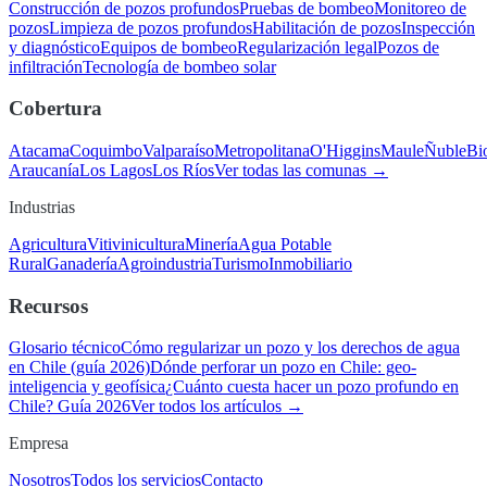
Construcción de pozos profundos
Pruebas de bombeo
Monitoreo de
pozos
Limpieza de pozos profundos
Habilitación de pozos
Inspección
y diagnóstico
Equipos de bombeo
Regularización legal
Pozos de
infiltración
Tecnología de bombeo solar
Cobertura
Atacama
Coquimbo
Valparaíso
Metropolitana
O'Higgins
Maule
Ñuble
Bi
Araucanía
Los Lagos
Los Ríos
Ver todas las comunas →
Industrias
Agricultura
Vitivinicultura
Minería
Agua Potable
Rural
Ganadería
Agroindustria
Turismo
Inmobiliario
Recursos
Glosario técnico
Cómo regularizar un pozo y los derechos de agua
en Chile (guía 2026)
Dónde perforar un pozo en Chile: geo-
inteligencia y geofísica
¿Cuánto cuesta hacer un pozo profundo en
Chile? Guía 2026
Ver todos los artículos →
Empresa
Nosotros
Todos los servicios
Contacto