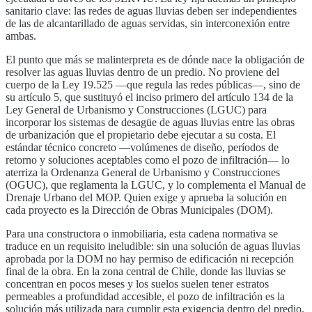
sanitario clave: las redes de aguas lluvias deben ser independientes
de las de alcantarillado de aguas servidas, sin interconexión entre
ambas.
El punto que más se malinterpreta es de dónde nace la obligación de
resolver las aguas lluvias dentro de un predio. No proviene del
cuerpo de la Ley 19.525 —que regula las redes públicas—, sino de
su artículo 5, que sustituyó el inciso primero del artículo 134 de la
Ley General de Urbanismo y Construcciones (LGUC) para
incorporar los sistemas de desagüe de aguas lluvias entre las obras
de urbanización que el propietario debe ejecutar a su costa. El
estándar técnico concreto —volúmenes de diseño, períodos de
retorno y soluciones aceptables como el pozo de infiltración— lo
aterriza la Ordenanza General de Urbanismo y Construcciones
(OGUC), que reglamenta la LGUC, y lo complementa el Manual de
Drenaje Urbano del MOP. Quien exige y aprueba la solución en
cada proyecto es la Dirección de Obras Municipales (DOM).
Para una constructora o inmobiliaria, esta cadena normativa se
traduce en un requisito ineludible: sin una solución de aguas lluvias
aprobada por la DOM no hay permiso de edificación ni recepción
final de la obra. En la zona central de Chile, donde las lluvias se
concentran en pocos meses y los suelos suelen tener estratos
permeables a profundidad accesible, el pozo de infiltración es la
solución más utilizada para cumplir esta exigencia dentro del predio.