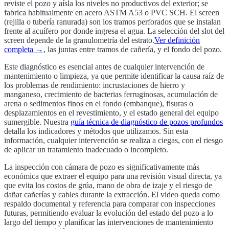
reviste el pozo y aísla los niveles no productivos del exterior; se
fabrica habitualmente en acero ASTM A53 o PVC SCH. El screen
(rejilla o tubería ranurada) son los tramos perforados que se instalan
frente al acuífero por donde ingresa el agua. La selección del slot del
screen depende de la granulometría del estrato.
Ver definición
completa →
, las juntas entre tramos de cañería, y el fondo del pozo.
Este diagnóstico es esencial antes de cualquier intervención de
mantenimiento o limpieza, ya que permite identificar la causa raíz de
los problemas de rendimiento: incrustaciones de hierro y
manganeso, crecimiento de bacterias ferruginosas, acumulación de
arena o sedimentos finos en el fondo (embanque), fisuras o
desplazamientos en el revestimiento, y el estado general del equipo
sumergible. Nuestra
guía técnica de diagnóstico de pozos profundos
detalla los indicadores y métodos que utilizamos. Sin esta
información, cualquier intervención se realiza a ciegas, con el riesgo
de aplicar un tratamiento inadecuado o incompleto.
La inspección con cámara de pozo es significativamente más
económica que extraer el equipo para una revisión visual directa, ya
que evita los costos de grúa, mano de obra de izaje y el riesgo de
dañar cañerías y cables durante la extracción. El video queda como
respaldo documental y referencia para comparar con inspecciones
futuras, permitiendo evaluar la evolución del estado del pozo a lo
largo del tiempo y planificar las intervenciones de mantenimiento