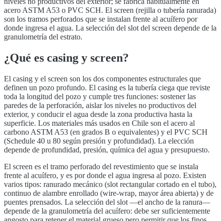
niveles no productivos del exterior; se fabrica habitualmente en
acero ASTM A53 o PVC SCH. El screen (rejilla o tubería ranurada)
son los tramos perforados que se instalan frente al acuífero por
donde ingresa el agua. La selección del slot del screen depende de la
granulometría del estrato.
¿Qué es
casing y screen
?
El casing y el screen son los dos componentes estructurales que
definen un pozo profundo. El casing es la tubería ciega que reviste
toda la longitud del pozo y cumple tres funciones: sostener las
paredes de la perforación, aislar los niveles no productivos del
exterior, y conducir el agua desde la zona productiva hasta la
superficie. Los materiales más usados en Chile son el acero al
carbono ASTM A53 (en grados B o equivalentes) y el PVC SCH
(Schedule 40 u 80 según presión y profundidad). La elección
depende de profundidad, presión, química del agua y presupuesto.
El screen es el tramo perforado del revestimiento que se instala
frente al acuífero, y es por donde el agua ingresa al pozo. Existen
varios tipos: ranurado mecánico (slot rectangular cortado en el tubo),
continuo de alambre enrollado (wire-wrap, mayor área abierta) y de
puentes prensados. La selección del slot —el ancho de la ranura—
depende de la granulometría del acuífero: debe ser suficientemente
angosto para retener el material grueso pero permitir que los finos