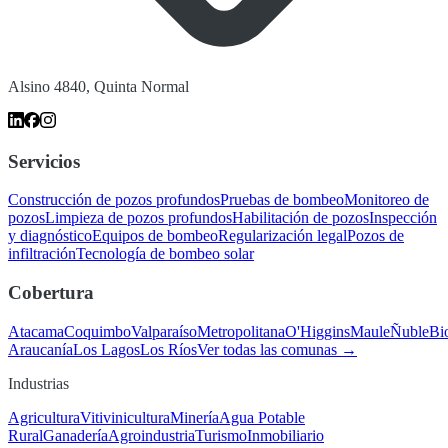
Alsino 4840, Quinta Normal
Servicios
Construcción de pozos profundos
Pruebas de bombeo
Monitoreo de
pozos
Limpieza de pozos profundos
Habilitación de pozos
Inspección
y diagnóstico
Equipos de bombeo
Regularización legal
Pozos de
infiltración
Tecnología de bombeo solar
Cobertura
Atacama
Coquimbo
Valparaíso
Metropolitana
O'Higgins
Maule
Ñuble
Bi
Araucanía
Los Lagos
Los Ríos
Ver todas las comunas →
Industrias
Agricultura
Vitivinicultura
Minería
Agua Potable
Rural
Ganadería
Agroindustria
Turismo
Inmobiliario