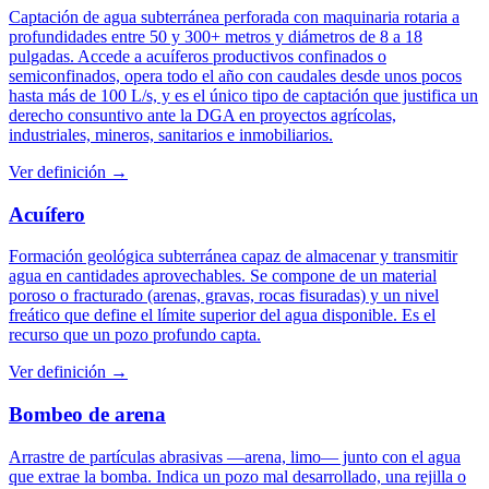
Captación de agua subterránea perforada con maquinaria rotaria a
profundidades entre 50 y 300+ metros y diámetros de 8 a 18
pulgadas. Accede a acuíferos productivos confinados o
semiconfinados, opera todo el año con caudales desde unos pocos
hasta más de 100 L/s, y es el único tipo de captación que justifica un
derecho consuntivo ante la DGA en proyectos agrícolas,
industriales, mineros, sanitarios e inmobiliarios.
Ver definición →
Acuífero
Formación geológica subterránea capaz de almacenar y transmitir
agua en cantidades aprovechables. Se compone de un material
poroso o fracturado (arenas, gravas, rocas fisuradas) y un nivel
freático que define el límite superior del agua disponible. Es el
recurso que un pozo profundo capta.
Ver definición →
Bombeo de arena
Arrastre de partículas abrasivas —arena, limo— junto con el agua
que extrae la bomba. Indica un pozo mal desarrollado, una rejilla o