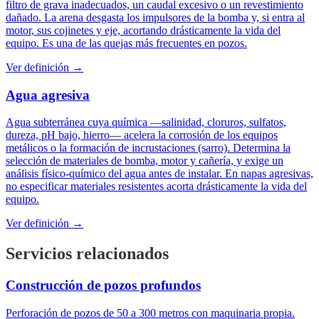
filtro de grava inadecuados, un caudal excesivo o un revestimiento
dañado. La arena desgasta los impulsores de la bomba y, si entra al
motor, sus cojinetes y eje, acortando drásticamente la vida del
equipo. Es una de las quejas más frecuentes en pozos.
Ver definición →
Agua agresiva
Agua subterránea cuya química —salinidad, cloruros, sulfatos,
dureza, pH bajo, hierro— acelera la corrosión de los equipos
metálicos o la formación de incrustaciones (sarro). Determina la
selección de materiales de bomba, motor y cañería, y exige un
análisis físico-químico del agua antes de instalar. En napas agresivas,
no especificar materiales resistentes acorta drásticamente la vida del
equipo.
Ver definición →
Servicios relacionados
Construcción de pozos profundos
Perforación de pozos de 50 a 300 metros con maquinaria propia.