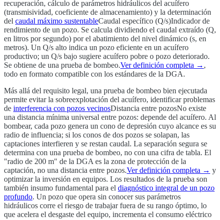
recuperación, cálculo de parámetros hidráulicos del acuífero
(transmisividad, coeficiente de almacenamiento) y la determinación
del
caudal máximo sustentable
Caudal específico (Q/s)
Indicador de
rendimiento de un pozo. Se calcula dividiendo el caudal extraído (Q,
en litros por segundo) por el abatimiento del nivel dinámico (s, en
metros). Un Q/s alto indica un pozo eficiente en un acuífero
productivo; un Q/s bajo sugiere acuífero pobre o pozo deteriorado.
Se obtiene de una prueba de bombeo.
Ver definición completa →
,
todo en formato compatible con los estándares de la DGA.
Más allá del requisito legal, una prueba de bombeo bien ejecutada
permite evitar la sobreexplotación del acuífero, identificar problemas
de
interferencia con pozos vecinos
Distancia entre pozos
No existe
una distancia mínima universal entre pozos: depende del acuífero. Al
bombear, cada pozo genera un cono de depresión cuyo alcance es su
radio de influencia; si los conos de dos pozos se solapan, las
captaciones interfieren y se restan caudal. La separación segura se
determina con una prueba de bombeo, no con una cifra de tabla. El
"radio de 200 m" de la DGA es la zona de protección de la
captación, no una distancia entre pozos.
Ver definición completa →
y
optimizar la inversión en equipos. Los resultados de la prueba son
también insumo fundamental para el
diagnóstico integral de un pozo
profundo
. Un pozo que opera sin conocer sus parámetros
hidráulicos corre el riesgo de trabajar fuera de su rango óptimo, lo
que acelera el desgaste del equipo, incrementa el consumo eléctrico