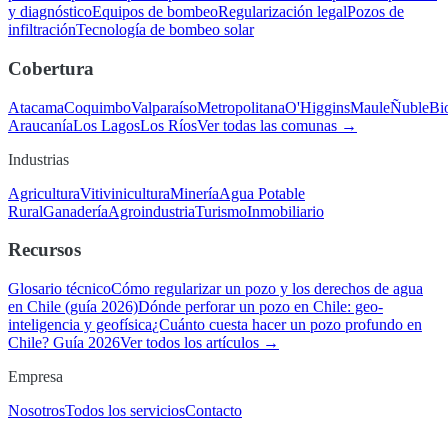
y diagnóstico
Equipos de bombeo
Regularización legal
Pozos de
infiltración
Tecnología de bombeo solar
Cobertura
Atacama
Coquimbo
Valparaíso
Metropolitana
O'Higgins
Maule
Ñuble
Bi
Araucanía
Los Lagos
Los Ríos
Ver todas las comunas →
Industrias
Agricultura
Vitivinicultura
Minería
Agua Potable
Rural
Ganadería
Agroindustria
Turismo
Inmobiliario
Recursos
Glosario técnico
Cómo regularizar un pozo y los derechos de agua
en Chile (guía 2026)
Dónde perforar un pozo en Chile: geo-
inteligencia y geofísica
¿Cuánto cuesta hacer un pozo profundo en
Chile? Guía 2026
Ver todos los artículos →
Empresa
Nosotros
Todos los servicios
Contacto