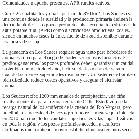
Comunidades mapuche presentes. APR rurales activos.
Con
7.265
habitantes y una superficie de
850
km²,
Los Sauces
es
una comuna donde la ruralidad y la producción primaria definen la
demanda hídrica. Los pozos profundos abastecen tanto a sistemas de
agua potable rural (APR) como a actividades productivas locales,
siendo en muchos casos la única fuente de agua disponible durante
los meses de estiaje.
La ganadería en
Los Sauces
requiere agua tanto para bebederos de
animales como para el riego de praderas y cultivos forrajeros. En
predios ganaderos, los pozos profundos deben garantizar un caudal
sostenido durante todo el año, incluyendo los meses de verano
cuando las fuentes superficiales disminuyen. Un sistema de bombeo
bien diseñado reduce costos operativos y asegura el bienestar
animal.
Los Sauces
recibe
1200
mm anuales de precipitación, una cifra
relativamente alta para la zona central de Chile. Esto favorece la
recarga natural de los acuíferos de la cuenca del
Río Vergara
, pero
no elimina la necesidad de pozos profundos: la megasequía iniciada
en 2010 ha reducido los caudales superficiales y las napas freáticas
en toda la región, y los pozos profundos acceden a acuíferos
confinados que mantienen mayor estabilidad incluso en años secos.