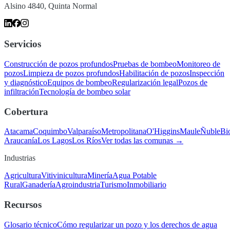
Alsino 4840, Quinta Normal
Servicios
Construcción de pozos profundos
Pruebas de bombeo
Monitoreo de
pozos
Limpieza de pozos profundos
Habilitación de pozos
Inspección
y diagnóstico
Equipos de bombeo
Regularización legal
Pozos de
infiltración
Tecnología de bombeo solar
Cobertura
Atacama
Coquimbo
Valparaíso
Metropolitana
O'Higgins
Maule
Ñuble
Bi
Araucanía
Los Lagos
Los Ríos
Ver todas las comunas →
Industrias
Agricultura
Vitivinicultura
Minería
Agua Potable
Rural
Ganadería
Agroindustria
Turismo
Inmobiliario
Recursos
Glosario técnico
Cómo regularizar un pozo y los derechos de agua