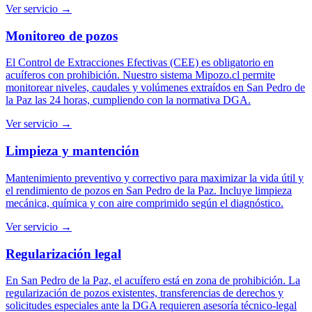
Ver servicio →
Monitoreo de pozos
El Control de Extracciones Efectivas (CEE) es obligatorio en
acuíferos con prohibición. Nuestro sistema Mipozo.cl permite
monitorear niveles, caudales y volúmenes extraídos en San Pedro de
la Paz las 24 horas, cumpliendo con la normativa DGA.
Ver servicio →
Limpieza y mantención
Mantenimiento preventivo y correctivo para maximizar la vida útil y
el rendimiento de pozos en San Pedro de la Paz. Incluye limpieza
mecánica, química y con aire comprimido según el diagnóstico.
Ver servicio →
Regularización legal
En San Pedro de la Paz, el acuífero está en zona de prohibición. La
regularización de pozos existentes, transferencias de derechos y
solicitudes especiales ante la DGA requieren asesoría técnico-legal