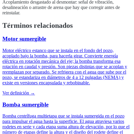
Acoplamiento desgastado al desmontar: señal de vibración,
desalineación o arrastre de arena que hay que corregir antes de
reinstalar.
Términos relacionados
Motor sumergible
Motor eléctrico estanco que se instala en el fondo del pozo,
acoplado bajo la bomba, para hacerla girar. Convierte energía
eléctrica en rotación mecánica del eje; la bomba transforma esa
rotación en caudal y presión. Son piezas distintas que se acoplan y
reemplazan por separado. Se refrigera con el agua que sube por el
pozo, se estandariza en diámetros de 4 a 12 pulgadas (NEMA) y
existe en versiones encapsulada y rebobinable.
Ver definición →
Bomba sumergible
Bomba centrífuga multietapa que se instala sumergida en el pozo
para impulsar el agua hasta la superficie. El agua atraviesa varios
rodetes en serie y cada etapa suma altura de elevación, por lo que el
número de etapas define la altura y el diseño del rodete define el