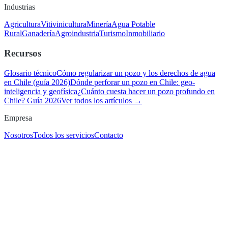
Industrias
Agricultura
Vitivinicultura
Minería
Agua Potable
Rural
Ganadería
Agroindustria
Turismo
Inmobiliario
Recursos
Glosario técnico
Cómo regularizar un pozo y los derechos de agua
en Chile (guía 2026)
Dónde perforar un pozo en Chile: geo-
inteligencia y geofísica
¿Cuánto cuesta hacer un pozo profundo en
Chile? Guía 2026
Ver todos los artículos →
Empresa
Nosotros
Todos los servicios
Contacto