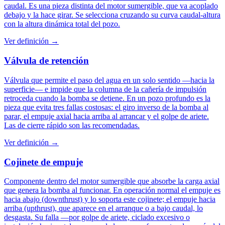
caudal. Es una pieza distinta del motor sumergible, que va acoplado
debajo y la hace girar. Se selecciona cruzando su curva caudal-altura
con la altura dinámica total del pozo.
Ver definición →
Válvula de retención
Válvula que permite el paso del agua en un solo sentido —hacia la
superficie— e impide que la columna de la cañería de impulsión
retroceda cuando la bomba se detiene. En un pozo profundo es la
pieza que evita tres fallas costosas: el giro inverso de la bomba al
parar, el empuje axial hacia arriba al arrancar y el golpe de ariete.
Las de cierre rápido son las recomendadas.
Ver definición →
Cojinete de empuje
Componente dentro del motor sumergible que absorbe la carga axial
que genera la bomba al funcionar. En operación normal el empuje es
hacia abajo (downthrust) y lo soporta este cojinete; el empuje hacia
arriba (upthrust), que aparece en el arranque o a bajo caudal, lo
desgasta. Su falla —por golpe de ariete, ciclado excesivo o