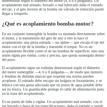
dimensional según el diámetro del motor (4, 6 u 8 pulgadas). Un
acoplamiento mal armado, forzado o mal lubricado daña el estriado
del eje, y el giro inverso de la bomba sin válvula de retención puede
llegar a romperlo.
¿Qué es
acoplamiento bomba-motor
?
En un conjunto sumergible la bomba va montada directamente sobre
el motor, y la transmisión del giro de uno a otro la hace el
acoplamiento: una pieza estriada —un spline— que encaja el eje del
motor con el eje de la bomba y transmite el torque. No es un
acoplamiento flexible como el de las bombas de superficie, sino una
unión rígida por estrías, corta y precisa, que queda sumergida dentro
del pozo.
El acoplamiento sigue un estándar dimensional según el diámetro
del motor sumergible —4, 6 u 8 pulgadas—, de modo que motores
y bombas de distintas marcas que respetan esa norma pueden
acoplarse. El estriado debe encajar sin holgura ni forzamiento, y se
lubrica con una grasa adecuada que en pozos de agua potable debe
ser no tóxica. Un guardacable protege el cable de alimentación justo
en la zona del acoplamiento.
Es un punto de falla a vigilar. Un acoplamiento mal armado, con el
eje forzado o fuera de las especificaciones, daña el estriado y puede