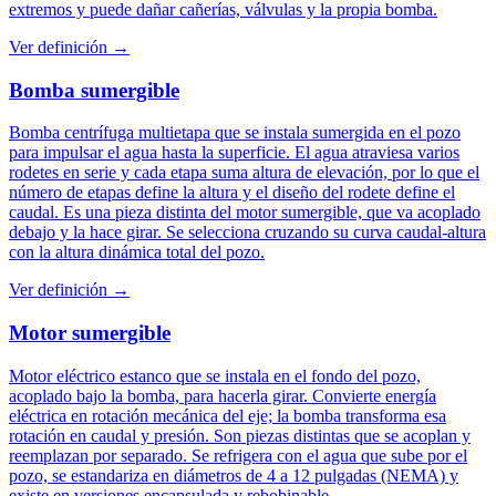
extremos y puede dañar cañerías, válvulas y la propia bomba.
Ver definición →
Bomba sumergible
Bomba centrífuga multietapa que se instala sumergida en el pozo
para impulsar el agua hasta la superficie. El agua atraviesa varios
rodetes en serie y cada etapa suma altura de elevación, por lo que el
número de etapas define la altura y el diseño del rodete define el
caudal. Es una pieza distinta del motor sumergible, que va acoplado
debajo y la hace girar. Se selecciona cruzando su curva caudal-altura
con la altura dinámica total del pozo.
Ver definición →
Motor sumergible
Motor eléctrico estanco que se instala en el fondo del pozo,
acoplado bajo la bomba, para hacerla girar. Convierte energía
eléctrica en rotación mecánica del eje; la bomba transforma esa
rotación en caudal y presión. Son piezas distintas que se acoplan y
reemplazan por separado. Se refrigera con el agua que sube por el
pozo, se estandariza en diámetros de 4 a 12 pulgadas (NEMA) y
existe en versiones encapsulada y rebobinable.