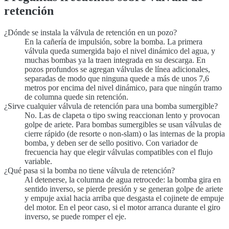
retención
¿Dónde se instala la válvula de retención en un pozo?
En la cañería de impulsión, sobre la bomba. La primera
válvula queda sumergida bajo el nivel dinámico del agua, y
muchas bombas ya la traen integrada en su descarga. En
pozos profundos se agregan válvulas de línea adicionales,
separadas de modo que ninguna quede a más de unos 7,6
metros por encima del nivel dinámico, para que ningún tramo
de columna quede sin retención.
¿Sirve cualquier válvula de retención para una bomba sumergible?
No. Las de clapeta o tipo swing reaccionan lento y provocan
golpe de ariete. Para bombas sumergibles se usan válvulas de
cierre rápido (de resorte o non-slam) o las internas de la propia
bomba, y deben ser de sello positivo. Con variador de
frecuencia hay que elegir válvulas compatibles con el flujo
variable.
¿Qué pasa si la bomba no tiene válvula de retención?
Al detenerse, la columna de agua retrocede: la bomba gira en
sentido inverso, se pierde presión y se generan golpe de ariete
y empuje axial hacia arriba que desgasta el cojinete de empuje
del motor. En el peor caso, si el motor arranca durante el giro
inverso, se puede romper el eje.