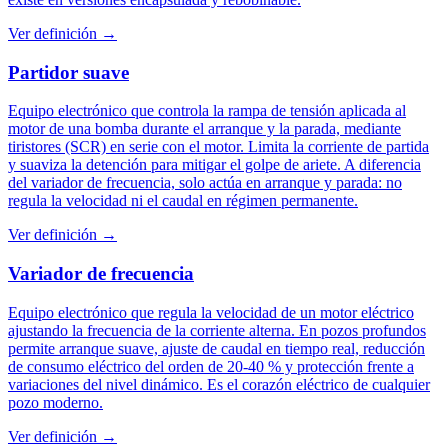
Ver definición →
Partidor suave
Equipo electrónico que controla la rampa de tensión aplicada al
motor de una bomba durante el arranque y la parada, mediante
tiristores (SCR) en serie con el motor. Limita la corriente de partida
y suaviza la detención para mitigar el golpe de ariete. A diferencia
del variador de frecuencia, solo actúa en arranque y parada: no
regula la velocidad ni el caudal en régimen permanente.
Ver definición →
Variador de frecuencia
Equipo electrónico que regula la velocidad de un motor eléctrico
ajustando la frecuencia de la corriente alterna. En pozos profundos
permite arranque suave, ajuste de caudal en tiempo real, reducción
de consumo eléctrico del orden de 20-40 % y protección frente a
variaciones del nivel dinámico. Es el corazón eléctrico de cualquier
pozo moderno.
Ver definición →