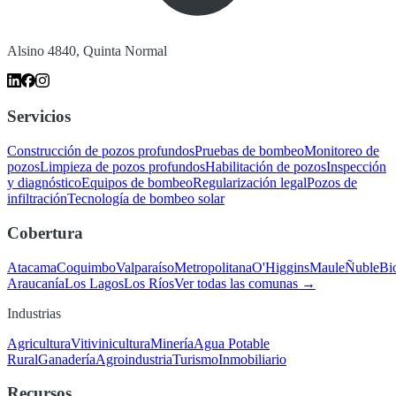
Alsino 4840, Quinta Normal
Servicios
Construcción de pozos profundos
Pruebas de bombeo
Monitoreo de
pozos
Limpieza de pozos profundos
Habilitación de pozos
Inspección
y diagnóstico
Equipos de bombeo
Regularización legal
Pozos de
infiltración
Tecnología de bombeo solar
Cobertura
Atacama
Coquimbo
Valparaíso
Metropolitana
O'Higgins
Maule
Ñuble
Bi
Araucanía
Los Lagos
Los Ríos
Ver todas las comunas →
Industrias
Agricultura
Vitivinicultura
Minería
Agua Potable
Rural
Ganadería
Agroindustria
Turismo
Inmobiliario
Recursos