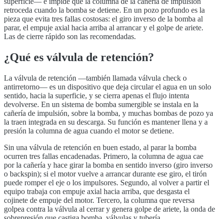
superficie— e impide que la columna de la cañería de impulsión
retroceda cuando la bomba se detiene. En un pozo profundo es la
pieza que evita tres fallas costosas: el giro inverso de la bomba al
parar, el empuje axial hacia arriba al arrancar y el golpe de ariete.
Las de cierre rápido son las recomendadas.
¿Qué es
válvula de retención
?
La válvula de retención —también llamada válvula check o
antirretorno— es un dispositivo que deja circular el agua en un solo
sentido, hacia la superficie, y se cierra apenas el flujo intenta
devolverse. En un sistema de bomba sumergible se instala en la
cañería de impulsión, sobre la bomba, y muchas bombas de pozo ya
la traen integrada en su descarga. Su función es mantener llena y a
presión la columna de agua cuando el motor se detiene.
Sin una válvula de retención en buen estado, al parar la bomba
ocurren tres fallas encadenadas. Primero, la columna de agua cae
por la cañería y hace girar la bomba en sentido inverso (giro inverso
o backspin); si el motor vuelve a arrancar durante ese giro, el tirón
puede romper el eje o los impulsores. Segundo, al volver a partir el
equipo trabaja con empuje axial hacia arriba, que desgasta el
cojinete de empuje del motor. Tercero, la columna que reversa
golpea contra la válvula al cerrar y genera golpe de ariete, la onda de
sobrepresión que castiga bomba, válvulas y tubería.