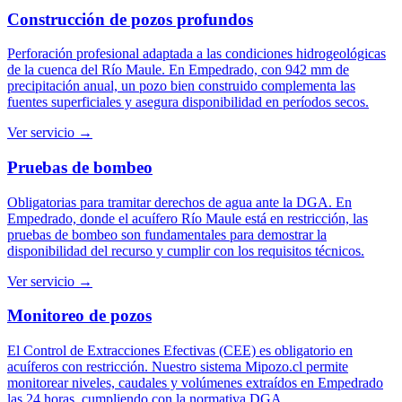
Construcción de pozos profundos
Perforación profesional adaptada a las condiciones hidrogeológicas
de la cuenca del Río Maule. En Empedrado, con 942 mm de
precipitación anual, un pozo bien construido complementa las
fuentes superficiales y asegura disponibilidad en períodos secos.
Ver servicio →
Pruebas de bombeo
Obligatorias para tramitar derechos de agua ante la DGA. En
Empedrado, donde el acuífero Río Maule está en restricción, las
pruebas de bombeo son fundamentales para demostrar la
disponibilidad del recurso y cumplir con los requisitos técnicos.
Ver servicio →
Monitoreo de pozos
El Control de Extracciones Efectivas (CEE) es obligatorio en
acuíferos con restricción. Nuestro sistema Mipozo.cl permite
monitorear niveles, caudales y volúmenes extraídos en Empedrado
las 24 horas, cumpliendo con la normativa DGA.