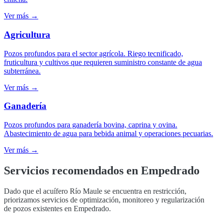
Ver más →
Agricultura
Pozos profundos para el sector agrícola. Riego tecnificado,
fruticultura y cultivos que requieren suministro constante de agua
subterránea.
Ver más →
Ganadería
Pozos profundos para ganadería bovina, caprina y ovina.
Abastecimiento de agua para bebida animal y operaciones pecuarias.
Ver más →
Servicios recomendados en
Empedrado
Dado que el acuífero Río Maule se encuentra en restricción,
priorizamos servicios de optimización, monitoreo y regularización
de pozos existentes en Empedrado.