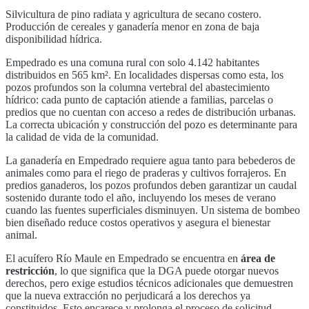
Silvicultura de pino radiata y agricultura de secano costero.
Producción de cereales y ganadería menor en zona de baja
disponibilidad hídrica.
Empedrado
es una comuna rural con solo
4.142
habitantes
distribuidos en
565
km². En localidades dispersas como esta, los
pozos profundos son la columna vertebral del abastecimiento
hídrico: cada punto de captación atiende a familias, parcelas o
predios que no cuentan con acceso a redes de distribución urbanas.
La correcta ubicación y construcción del pozo es determinante para
la calidad de vida de la comunidad.
La ganadería en
Empedrado
requiere agua tanto para bebederos de
animales como para el riego de praderas y cultivos forrajeros. En
predios ganaderos, los pozos profundos deben garantizar un caudal
sostenido durante todo el año, incluyendo los meses de verano
cuando las fuentes superficiales disminuyen. Un sistema de bombeo
bien diseñado reduce costos operativos y asegura el bienestar
animal.
El acuífero
Río Maule
en
Empedrado
se encuentra en
área de
restricción
, lo que significa que la DGA puede otorgar nuevos
derechos, pero exige estudios técnicos adicionales que demuestren
que la nueva extracción no perjudicará a los derechos ya
constituidos. Esto encarece y prolonga el proceso de solicitud,