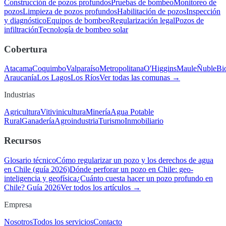
Construcción de pozos profundos
Pruebas de bombeo
Monitoreo de
pozos
Limpieza de pozos profundos
Habilitación de pozos
Inspección
y diagnóstico
Equipos de bombeo
Regularización legal
Pozos de
infiltración
Tecnología de bombeo solar
Cobertura
Atacama
Coquimbo
Valparaíso
Metropolitana
O'Higgins
Maule
Ñuble
Bi
Araucanía
Los Lagos
Los Ríos
Ver todas las comunas →
Industrias
Agricultura
Vitivinicultura
Minería
Agua Potable
Rural
Ganadería
Agroindustria
Turismo
Inmobiliario
Recursos
Glosario técnico
Cómo regularizar un pozo y los derechos de agua
en Chile (guía 2026)
Dónde perforar un pozo en Chile: geo-
inteligencia y geofísica
¿Cuánto cuesta hacer un pozo profundo en
Chile? Guía 2026
Ver todos los artículos →
Empresa
Nosotros
Todos los servicios
Contacto