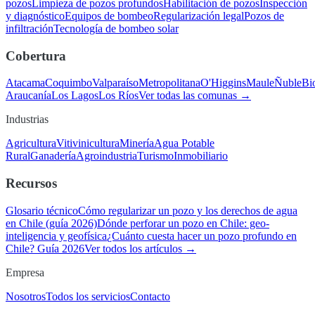
pozos
Limpieza de pozos profundos
Habilitación de pozos
Inspección
y diagnóstico
Equipos de bombeo
Regularización legal
Pozos de
infiltración
Tecnología de bombeo solar
Cobertura
Atacama
Coquimbo
Valparaíso
Metropolitana
O'Higgins
Maule
Ñuble
Bi
Araucanía
Los Lagos
Los Ríos
Ver todas las comunas →
Industrias
Agricultura
Vitivinicultura
Minería
Agua Potable
Rural
Ganadería
Agroindustria
Turismo
Inmobiliario
Recursos
Glosario técnico
Cómo regularizar un pozo y los derechos de agua
en Chile (guía 2026)
Dónde perforar un pozo en Chile: geo-
inteligencia y geofísica
¿Cuánto cuesta hacer un pozo profundo en
Chile? Guía 2026
Ver todos los artículos →
Empresa
Nosotros
Todos los servicios
Contacto