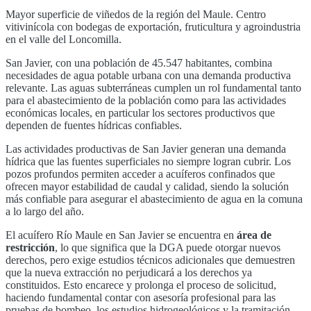
Mayor superficie de viñedos de la región del Maule. Centro
vitivinícola con bodegas de exportación, fruticultura y agroindustria
en el valle del Loncomilla.
San Javier
, con una población de
45.547
habitantes, combina
necesidades de agua potable urbana con una demanda productiva
relevante. Las aguas subterráneas cumplen un rol fundamental tanto
para el abastecimiento de la población como para las actividades
económicas locales, en particular
los sectores productivos que
dependen de fuentes hídricas confiables
.
Las actividades productivas de
San Javier
generan una demanda
hídrica que las fuentes superficiales no siempre logran cubrir. Los
pozos profundos permiten acceder a acuíferos confinados que
ofrecen mayor estabilidad de caudal y calidad, siendo la solución
más confiable para asegurar el abastecimiento de agua en la comuna
a lo largo del año.
El acuífero
Río Maule
en
San Javier
se encuentra en
área de
restricción
, lo que significa que la DGA puede otorgar nuevos
derechos, pero exige estudios técnicos adicionales que demuestren
que la nueva extracción no perjudicará a los derechos ya
constituidos. Esto encarece y prolonga el proceso de solicitud,
haciendo fundamental contar con asesoría profesional para las
pruebas de bombeo, los estudios hidrogeológicos y la tramitación