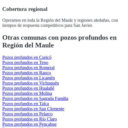
Cobertura regional
Operamos en toda la Región del Maule y regiones aledañas, con
tiempos de respuesta competitivos para San Javier.
Otras comunas con pozos profundos en
Región del Maule
Pozos profundos en Curicó
Pozos profundos en Teno
Pozos profundos en Romeral
Pozos profundos en Rauco
Pozos profundos en Licantén
Pozos profundos en Vichuquén
Pozos profundos en Hualañé
Pozos profundos en Molina
Pozos profundos en Sagrada Familia
Pozos profundos en Talca
Pozos profundos en San Clemente
Pozos profundos en Pelarco
Pozos profundos en Río Claro
Pozos profundos en Pencahue