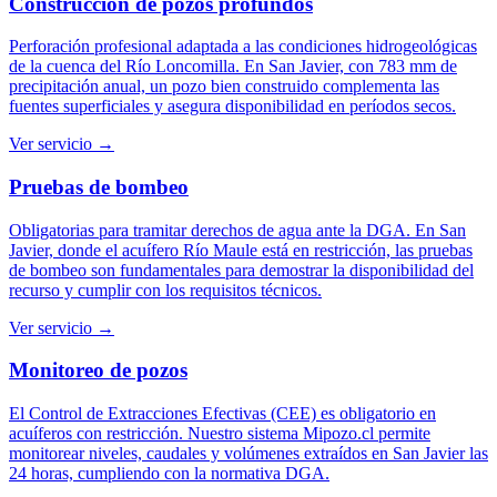
Construcción de pozos profundos
Perforación profesional adaptada a las condiciones hidrogeológicas
de la cuenca del Río Loncomilla. En San Javier, con 783 mm de
precipitación anual, un pozo bien construido complementa las
fuentes superficiales y asegura disponibilidad en períodos secos.
Ver servicio →
Pruebas de bombeo
Obligatorias para tramitar derechos de agua ante la DGA. En San
Javier, donde el acuífero Río Maule está en restricción, las pruebas
de bombeo son fundamentales para demostrar la disponibilidad del
recurso y cumplir con los requisitos técnicos.
Ver servicio →
Monitoreo de pozos
El Control de Extracciones Efectivas (CEE) es obligatorio en
acuíferos con restricción. Nuestro sistema Mipozo.cl permite
monitorear niveles, caudales y volúmenes extraídos en San Javier las
24 horas, cumpliendo con la normativa DGA.