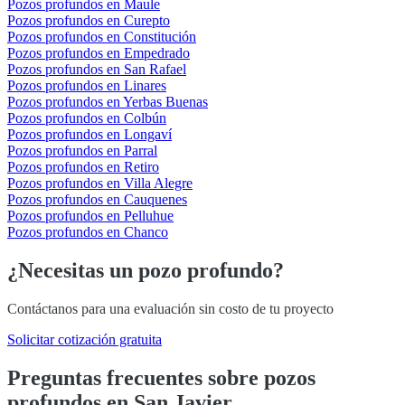
Pozos profundos en Maule
Pozos profundos en Curepto
Pozos profundos en Constitución
Pozos profundos en Empedrado
Pozos profundos en San Rafael
Pozos profundos en Linares
Pozos profundos en Yerbas Buenas
Pozos profundos en Colbún
Pozos profundos en Longaví
Pozos profundos en Parral
Pozos profundos en Retiro
Pozos profundos en Villa Alegre
Pozos profundos en Cauquenes
Pozos profundos en Pelluhue
Pozos profundos en Chanco
¿Necesitas un pozo profundo?
Contáctanos para una evaluación sin costo de tu proyecto
Solicitar cotización gratuita
Preguntas frecuentes sobre pozos
profundos en San Javier