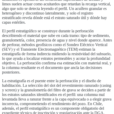
limos suelen actuar como acuitardos que retardan la recarga vertical,
algo que solo se detecta leyendo el perfil. Un acuífero granular es
heterogéneo y discontinuo lateralmente, y solo el registro
estratificado revela dónde está el estrato saturado útil y dónde hay
capas estériles.
El perfil estratigráfico se construye durante la perforación
describiendo el material que sube en cada tramo: tipo de sedimento,
granulometría, color, presencia de agua y nivel donde aparece. Antes
de perforar, métodos geofísicos como el Sondeo Eléctrico Vertical
(SEV) y el Transiente Electromagnético (TEM) estiman la
estratigrafía de forma indirecta midiendo la resistividad del subsuelo,
lo que ayuda a localizar estratos permeables y acotar la profundidad
objetivo. La perforación confirma esa estimación con material real, y
la columna resultante es el documento que ancla las decisiones
posteriores.
La estratigrafía es el puente entre la perforación y el diseño de
habilitación. La selección del slot del revestimiento ranurado (casing
y screen) y la granulometría del filtro de grava se deciden a partir de
los estratos saturados identificados en el perfil: una columna mal
levantada lleva a ranurar frente a la capa equivocada o a elegir grava
incorrecta, comprometiendo el rendimiento del pozo. En Chile,
además, el perfil estratigráfico es un componente obligatorio del
expediente técnico de inscripción y regularización ante la DGA,