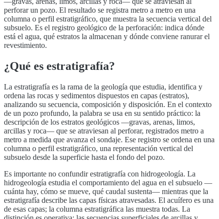
—gravas, arenas, limos, arcillas y roca— que se atraviesan al
perforar un pozo. El resultado se registra metro a metro en una
columna o perfil estratigráfico, que muestra la secuencia vertical del
subsuelo. Es el registro geológico de la perforación: indica dónde
está el agua, qué estratos la almacenan y dónde conviene ranurar el
revestimiento.
¿Qué es
estratigrafía
?
La estratigrafía es la rama de la geología que estudia, identifica y
ordena las rocas y sedimentos dispuestos en capas (estratos),
analizando su secuencia, composición y disposición. En el contexto
de un pozo profundo, la palabra se usa en su sentido práctico: la
descripción de los estratos geológicos —gravas, arenas, limos,
arcillas y roca— que se atraviesan al perforar, registrados metro a
metro a medida que avanza el sondaje. Ese registro se ordena en una
columna o perfil estratigráfico, una representación vertical del
subsuelo desde la superficie hasta el fondo del pozo.
Es importante no confundir estratigrafía con hidrogeología. La
hidrogeología estudia el comportamiento del agua en el subsuelo —
cuánta hay, cómo se mueve, qué caudal sustenta— mientras que la
estratigrafía describe las capas físicas atravesadas. El acuífero es una
de esas capas; la columna estratigráfica las muestra todas. La
distinción es operativa: las secuencias superficiales de arcillas y