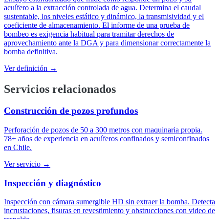
acuífero a la extracción controlada de agua. Determina el caudal
sustentable, los niveles estático y dinámico, la transmisividad y el
coeficiente de almacenamiento. El informe de una prueba de
bombeo es exigencia habitual para tramitar derechos de
aprovechamiento ante la DGA y para dimensionar correctamente la
bomba definitiva.
Ver definición →
Servicios relacionados
Construcción de pozos profundos
Perforación de pozos de 50 a 300 metros con maquinaria propia.
78+ años de experiencia en acuíferos confinados y semiconfinados
en Chile.
Ver servicio →
Inspección y diagnóstico
Inspección con cámara sumergible HD sin extraer la bomba. Detecta
incrustaciones, fisuras en revestimiento y obstrucciones con video de