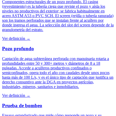
Componentes estructurales de un pozo profundo. El casing
(revestimiento) es la tubería ciega que reviste el pozo y aísla los
niveles no productivos del exterior; se fabrica habitualmente en
acero ASTM A53 o PVC SCH. El screen (rejilla o tubería ranurada)
son los tramos perforados que se instalan frente al acuífero por
donde ingresa el agua. La selección del slot del screen depende de la
granulometría del estrato.
Ver definición →
Pozo profundo
Captación de agua subterránea perforada con maquinaria rotaria a
profundidades entre 50 y 300+ metros y diámetros de 8 a 18
pulgadas. Accede a acuíferos productivos confinados o
semiconfinados, opera todo el año con caudales desde unos pocos
hasta más de 100 L/s, y es el único tipo de captación que justifica un
derecho consuntivo ante la DGA en proyectos agrícolas,
industriales, mineros, sanitarios e inmobiliarios.
Ver definición →
Prueba de bombeo
Ensayo estandarizado que mide cómo responde un pozo y su