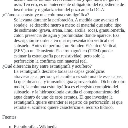
usar. Tercero, es un antecedente obligatorio del expediente de
inscripción y regularización del pozo ante la DGA.
¿Cómo se construye una columna estratigráfica?
Se levanta durante la perforación. A medida que avanza el
sondaje, se describe metro a metro el material que sube: tipo
de sedimento (grava, arena, limo, arcilla, roca), granulometría,
color, presencia de agua y profundidad donde aparece. Esa
descripción se ordena en una representación vertical del
subsuelo. Antes de perforar, un Sondeo Eléctrico Vertical
(SEV) o un Transiente Electromagnético (TEM) puede
estimar la estratigrafía por resistividad, pero solo la
perforación la confirma con material real.
¿Qué diferencia hay entre estratigrafía y acuífero?
La estratigrafía describe todas las capas geológicas
atravesadas al perforar; el acuífero es solo una de esas capas:
la que almacena y transmite agua aprovechable. Dicho de otro
modo, la columna estratigráfica es el registro completo del
subsuelo, y la hidrogeología estudia el comportamiento del
agua dentro de uno de esos estratos. El que investiga la
estratigrafía quiere entender el registro de perforación; el que
estudia el acuífero quiere caracterizar el recurso hídrico.
Fuentes
Estratigrafía - Wikipedia