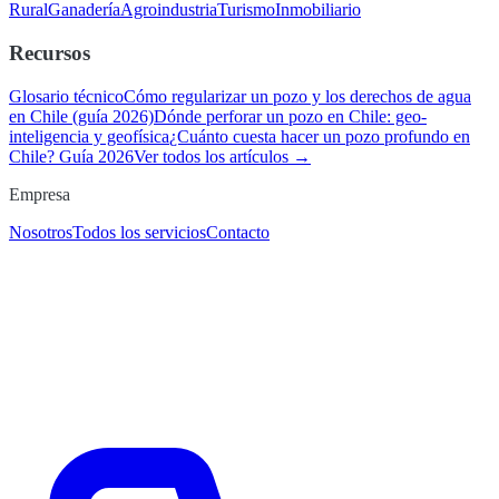
Rural
Ganadería
Agroindustria
Turismo
Inmobiliario
Recursos
Glosario técnico
Cómo regularizar un pozo y los derechos de agua
en Chile (guía 2026)
Dónde perforar un pozo en Chile: geo-
inteligencia y geofísica
¿Cuánto cuesta hacer un pozo profundo en
Chile? Guía 2026
Ver todos los artículos →
Empresa
Nosotros
Todos los servicios
Contacto