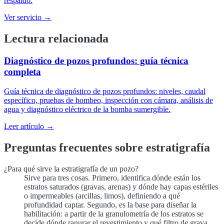
respaldo.
Ver servicio →
Lectura relacionada
Diagnóstico de pozos profundos: guía técnica
completa
Guía técnica de diagnóstico de pozos profundos: niveles, caudal
específico, pruebas de bombeo, inspección con cámara, análisis de
agua y diagnóstico eléctrico de la bomba sumergible.
Leer artículo →
Preguntas frecuentes sobre estratigrafía
¿Para qué sirve la estratigrafía de un pozo?
Sirve para tres cosas. Primero, identifica dónde están los
estratos saturados (gravas, arenas) y dónde hay capas estériles
o impermeables (arcillas, limos), definiendo a qué
profundidad captar. Segundo, es la base para diseñar la
habilitación: a partir de la granulometría de los estratos se
decide dónde ranurar el revestimiento y qué filtro de grava