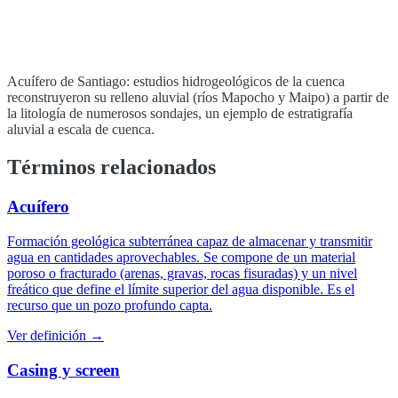
Acuífero de Santiago: estudios hidrogeológicos de la cuenca
reconstruyeron su relleno aluvial (ríos Mapocho y Maipo) a partir de
la litología de numerosos sondajes, un ejemplo de estratigrafía
aluvial a escala de cuenca.
Términos relacionados
Acuífero
Formación geológica subterránea capaz de almacenar y transmitir
agua en cantidades aprovechables. Se compone de un material
poroso o fracturado (arenas, gravas, rocas fisuradas) y un nivel
freático que define el límite superior del agua disponible. Es el
recurso que un pozo profundo capta.
Ver definición →
Casing y screen