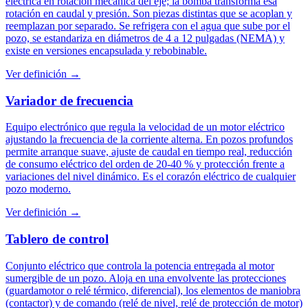
eléctrica en rotación mecánica del eje; la bomba transforma esa
rotación en caudal y presión. Son piezas distintas que se acoplan y
reemplazan por separado. Se refrigera con el agua que sube por el
pozo, se estandariza en diámetros de 4 a 12 pulgadas (NEMA) y
existe en versiones encapsulada y rebobinable.
Ver definición →
Variador de frecuencia
Equipo electrónico que regula la velocidad de un motor eléctrico
ajustando la frecuencia de la corriente alterna. En pozos profundos
permite arranque suave, ajuste de caudal en tiempo real, reducción
de consumo eléctrico del orden de 20-40 % y protección frente a
variaciones del nivel dinámico. Es el corazón eléctrico de cualquier
pozo moderno.
Ver definición →
Tablero de control
Conjunto eléctrico que controla la potencia entregada al motor
sumergible de un pozo. Aloja en una envolvente las protecciones
(guardamotor o relé térmico, diferencial), los elementos de maniobra
(contactor) y de comando (relé de nivel, relé de protección de motor)