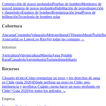
Construcción de pozos profundos
Pruebas de bombeo
Monitoreo de
pozos
Limpieza de pozos profundos
Habilitación de pozos
Inspección
y diagnóstico
Equipos de bombeo
Regularización legal
Pozos de
infiltración
Tecnología de bombeo solar
Cobertura
Atacama
Coquimbo
Valparaíso
Metropolitana
O'Higgins
Maule
Ñuble
Bi
Araucanía
Los Lagos
Los Ríos
Ver todas las comunas →
Industrias
Agricultura
Vitivinicultura
Minería
Agua Potable
Rural
Ganadería
Agroindustria
Turismo
Inmobiliario
Recursos
Glosario técnico
Cómo regularizar un pozo y los derechos de agua
en Chile (guía 2026)
Dónde perforar un pozo en Chile: geo-
inteligencia y geofísica
¿Cuánto cuesta hacer un pozo profundo en
Chile? Guía 2026
Ver todos los artículos →
Empresa