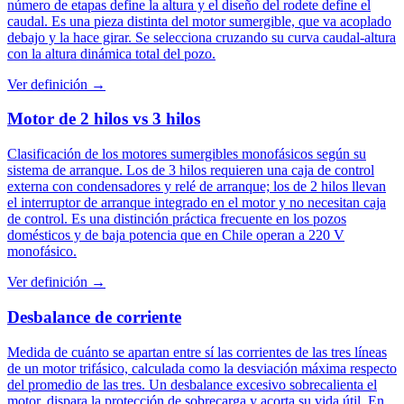
número de etapas define la altura y el diseño del rodete define el
caudal. Es una pieza distinta del motor sumergible, que va acoplado
debajo y la hace girar. Se selecciona cruzando su curva caudal-altura
con la altura dinámica total del pozo.
Ver definición →
Motor de 2 hilos vs 3 hilos
Clasificación de los motores sumergibles monofásicos según su
sistema de arranque. Los de 3 hilos requieren una caja de control
externa con condensadores y relé de arranque; los de 2 hilos llevan
el interruptor de arranque integrado en el motor y no necesitan caja
de control. Es una distinción práctica frecuente en los pozos
domésticos y de baja potencia que en Chile operan a 220 V
monofásico.
Ver definición →
Desbalance de corriente
Medida de cuánto se apartan entre sí las corrientes de las tres líneas
de un motor trifásico, calculada como la desviación máxima respecto
del promedio de las tres. Un desbalance excesivo sobrecalienta el
motor, dispara la protección de sobrecarga y acorta su vida útil. En