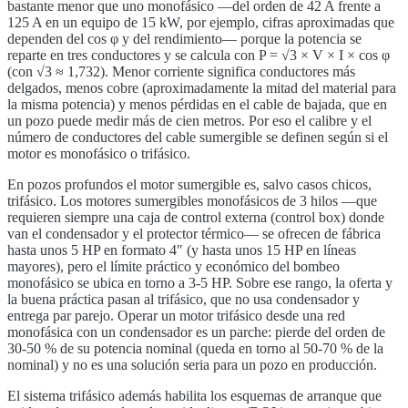
bastante menor que uno monofásico —del orden de 42 A frente a
125 A en un equipo de 15 kW, por ejemplo, cifras aproximadas que
dependen del cos φ y del rendimiento— porque la potencia se
reparte en tres conductores y se calcula con P = √3 × V × I × cos φ
(con √3 ≈ 1,732). Menor corriente significa conductores más
delgados, menos cobre (aproximadamente la mitad del material para
la misma potencia) y menos pérdidas en el cable de bajada, que en
un pozo puede medir más de cien metros. Por eso el calibre y el
número de conductores del cable sumergible se definen según si el
motor es monofásico o trifásico.
En pozos profundos el motor sumergible es, salvo casos chicos,
trifásico. Los motores sumergibles monofásicos de 3 hilos —que
requieren siempre una caja de control externa (control box) donde
van el condensador y el protector térmico— se ofrecen de fábrica
hasta unos 5 HP en formato 4″ (y hasta unos 15 HP en líneas
mayores), pero el límite práctico y económico del bombeo
monofásico se ubica en torno a 3-5 HP. Sobre ese rango, la oferta y
la buena práctica pasan al trifásico, que no usa condensador y
entrega par parejo. Operar un motor trifásico desde una red
monofásica con un condensador es un parche: pierde del orden de
30-50 % de su potencia nominal (queda en torno al 50-70 % de la
nominal) y no es una solución seria para un pozo en producción.
El sistema trifásico además habilita los esquemas de arranque que