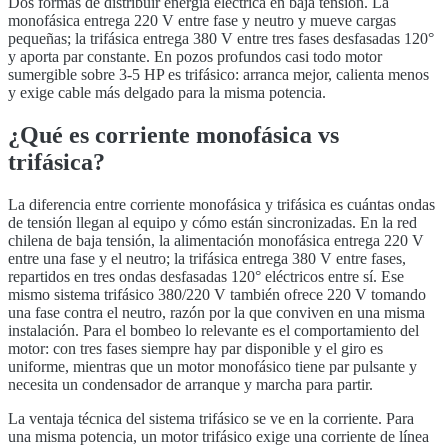
Dos formas de distribuir energía eléctrica en baja tensión. La
monofásica entrega 220 V entre fase y neutro y mueve cargas
pequeñas; la trifásica entrega 380 V entre tres fases desfasadas 120°
y aporta par constante. En pozos profundos casi todo motor
sumergible sobre 3-5 HP es trifásico: arranca mejor, calienta menos
y exige cable más delgado para la misma potencia.
¿Qué es
corriente monofásica vs
trifásica
?
La diferencia entre corriente monofásica y trifásica es cuántas ondas
de tensión llegan al equipo y cómo están sincronizadas. En la red
chilena de baja tensión, la alimentación monofásica entrega 220 V
entre una fase y el neutro; la trifásica entrega 380 V entre fases,
repartidos en tres ondas desfasadas 120° eléctricos entre sí. Ese
mismo sistema trifásico 380/220 V también ofrece 220 V tomando
una fase contra el neutro, razón por la que conviven en una misma
instalación. Para el bombeo lo relevante es el comportamiento del
motor: con tres fases siempre hay par disponible y el giro es
uniforme, mientras que un motor monofásico tiene par pulsante y
necesita un condensador de arranque y marcha para partir.
La ventaja técnica del sistema trifásico se ve en la corriente. Para
una misma potencia, un motor trifásico exige una corriente de línea