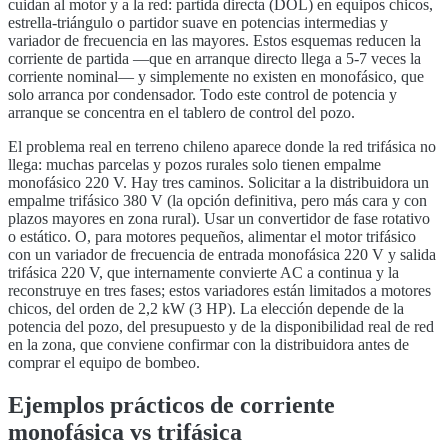
cuidan al motor y a la red: partida directa (DOL) en equipos chicos,
estrella-triángulo o partidor suave en potencias intermedias y
variador de frecuencia en las mayores. Estos esquemas reducen la
corriente de partida —que en arranque directo llega a 5-7 veces la
corriente nominal— y simplemente no existen en monofásico, que
solo arranca por condensador. Todo este control de potencia y
arranque se concentra en el tablero de control del pozo.
El problema real en terreno chileno aparece donde la red trifásica no
llega: muchas parcelas y pozos rurales solo tienen empalme
monofásico 220 V. Hay tres caminos. Solicitar a la distribuidora un
empalme trifásico 380 V (la opción definitiva, pero más cara y con
plazos mayores en zona rural). Usar un convertidor de fase rotativo
o estático. O, para motores pequeños, alimentar el motor trifásico
con un variador de frecuencia de entrada monofásica 220 V y salida
trifásica 220 V, que internamente convierte AC a continua y la
reconstruye en tres fases; estos variadores están limitados a motores
chicos, del orden de 2,2 kW (3 HP). La elección depende de la
potencia del pozo, del presupuesto y de la disponibilidad real de red
en la zona, que conviene confirmar con la distribuidora antes de
comprar el equipo de bombeo.
Ejemplos prácticos de corriente
monofásica vs trifásica