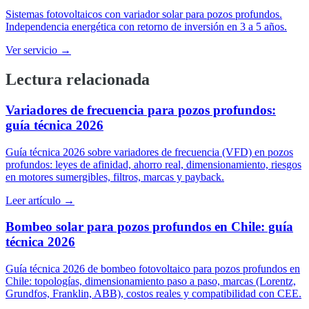
Sistemas fotovoltaicos con variador solar para pozos profundos.
Independencia energética con retorno de inversión en 3 a 5 años.
Ver servicio →
Lectura relacionada
Variadores de frecuencia para pozos profundos:
guía técnica 2026
Guía técnica 2026 sobre variadores de frecuencia (VFD) en pozos
profundos: leyes de afinidad, ahorro real, dimensionamiento, riesgos
en motores sumergibles, filtros, marcas y payback.
Leer artículo →
Bombeo solar para pozos profundos en Chile: guía
técnica 2026
Guía técnica 2026 de bombeo fotovoltaico para pozos profundos en
Chile: topologías, dimensionamiento paso a paso, marcas (Lorentz,
Grundfos, Franklin, ABB), costos reales y compatibilidad con CEE.