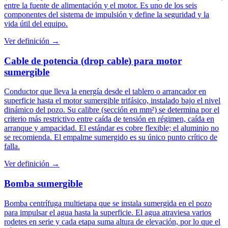
entre la fuente de alimentación y el motor. Es uno de los seis
componentes del sistema de impulsión y define la seguridad y la
vida útil del equipo.
Ver definición →
Cable de potencia (drop cable) para motor
sumergible
Conductor que lleva la energía desde el tablero o arrancador en
superficie hasta el motor sumergible trifásico, instalado bajo el nivel
dinámico del pozo. Su calibre (sección en mm²) se determina por el
criterio más restrictivo entre caída de tensión en régimen, caída en
arranque y ampacidad. El estándar es cobre flexible; el aluminio no
se recomienda. El empalme sumergido es su único punto crítico de
falla.
Ver definición →
Bomba sumergible
Bomba centrífuga multietapa que se instala sumergida en el pozo
para impulsar el agua hasta la superficie. El agua atraviesa varios
rodetes en serie y cada etapa suma altura de elevación, por lo que el