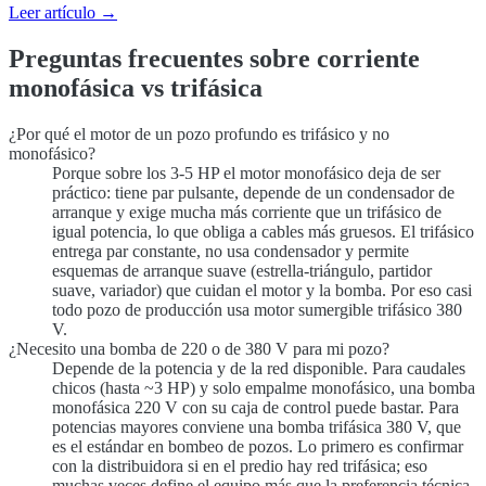
Leer artículo →
Preguntas frecuentes sobre corriente
monofásica vs trifásica
¿Por qué el motor de un pozo profundo es trifásico y no
monofásico?
Porque sobre los 3-5 HP el motor monofásico deja de ser
práctico: tiene par pulsante, depende de un condensador de
arranque y exige mucha más corriente que un trifásico de
igual potencia, lo que obliga a cables más gruesos. El trifásico
entrega par constante, no usa condensador y permite
esquemas de arranque suave (estrella-triángulo, partidor
suave, variador) que cuidan el motor y la bomba. Por eso casi
todo pozo de producción usa motor sumergible trifásico 380
V.
¿Necesito una bomba de 220 o de 380 V para mi pozo?
Depende de la potencia y de la red disponible. Para caudales
chicos (hasta ~3 HP) y solo empalme monofásico, una bomba
monofásica 220 V con su caja de control puede bastar. Para
potencias mayores conviene una bomba trifásica 380 V, que
es el estándar en bombeo de pozos. Lo primero es confirmar
con la distribuidora si en el predio hay red trifásica; eso
muchas veces define el equipo más que la preferencia técnica.