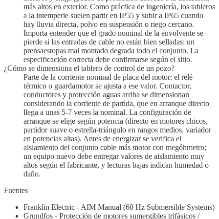
más altos en exterior. Como práctica de ingeniería, los tableros
a la intemperie suelen partir en IP55 y subir a IP65 cuando
hay lluvia directa, polvo en suspensión o riego cercano.
Importa entender que el grado nominal de la envolvente se
pierde si las entradas de cable no están bien selladas: un
prensaestopas mal montado degrada todo el conjunto. La
especificación correcta debe confirmarse según el sitio.
¿Cómo se dimensiona el tablero de control de un pozo?
Parte de la corriente nominal de placa del motor: el relé
térmico o guardamotor se ajusta a ese valor. Contactor,
conductores y protección aguas arriba se dimensionan
considerando la corriente de partida, que en arranque directo
llega a unas 5-7 veces la nominal. La configuración de
arranque se elige según potencia (directo en motores chicos,
partidor suave o estrella-triángulo en rangos medios, variador
en potencias altas). Antes de energizar se verifica el
aislamiento del conjunto cable más motor con megóhmetro;
un equipo nuevo debe entregar valores de aislamiento muy
altos según el fabricante, y lecturas bajas indican humedad o
daño.
Fuentes
Franklin Electric - AIM Manual (60 Hz Submersible Systems)
Grundfos - Protección de motores sumergibles trifásicos /