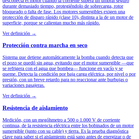
desconecta el motor cuando la corriente supera un umbral seguro
durante demasiado tiempo, protegiéndolo de sobrecarga, rotor
bloqueado o falta de fase. Los motores sumergibles exigen una
protección de disparo rápido (clase 10), distinta a la de un motor de
superficie, porque se calientan mucho más rápido.
Ver definición →
Protección contra marcha en seco
Sistema que detiene automáticamente la bomba cuando detecta que
el pozo se quedó sin agua, evitando que el motor sumergible —que
se refrigera con el agua que bombea— funcione en vacío y se
queme. Detecta la condición por baja carga eléctrica, por nivel o por
presión, con un breve retardo para no reaccionar ante burbujas o
variaciones pasajeras.
Ver definición →
Resistencia de aislamiento
Medición, con un megóhmetro a 500 o 1.000 V de corriente
continua, de la resistencia eléctrica entre los bobinados de un motor
sumergible (junto con su cable) y tierra. Es la prueba diagnóstica
clave para saber si el aislamiento está sano antes de energizar o de