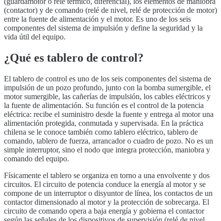
(guardamotor o relé térmico, diferencial), los elementos de maniobra
(contactor) y de comando (relé de nivel, relé de protección de motor)
entre la fuente de alimentación y el motor. Es uno de los seis
componentes del sistema de impulsión y define la seguridad y la
vida útil del equipo.
¿Qué es
tablero de control
?
El tablero de control es uno de los seis componentes del sistema de
impulsión de un pozo profundo, junto con la bomba sumergible, el
motor sumergible, las cañerías de impulsión, los cables eléctricos y
la fuente de alimentación. Su función es el control de la potencia
eléctrica: recibe el suministro desde la fuente y entrega al motor una
alimentación protegida, conmutada y supervisada. En la práctica
chilena se le conoce también como tablero eléctrico, tablero de
comando, tablero de fuerza, arrancador o cuadro de pozo. No es un
simple interruptor, sino el nodo que integra protección, maniobra y
comando del equipo.
Físicamente el tablero se organiza en torno a una envolvente y dos
circuitos. El circuito de potencia conduce la energía al motor y se
compone de un interruptor o disyuntor de línea, los contactos de un
contactor dimensionado al motor y la protección de sobrecarga. El
circuito de comando opera a baja energía y gobierna el contactor
según las señales de los dispositivos de supervisión (relé de nivel,