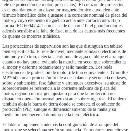
relé de protección de motor, presostatos). El corazón de protección
es el guardamotor: un disyuntor magnetotérmico cuyo elemento
térmico bimetálico debe ajustarse a la corriente nominal de placa del
motor y cuyo elemento magnético actúa ante cortocircuito. Bajo
norma IEC 60947-4-1 con clase de disparo 10, el guardamotor es
además sensible a la falta de fase, una de las causas más frecuentes
de quema de motores trifásicos.
Las protecciones de supervisión son las que distinguen un tablero
bien especificado. El relé de nivel, mediante sondas o electrodos de
mínimo y máximo, detecta la columna de agua e inhibe el arranque
cuando no hay agua, evitando la marcha en seco, que sobrecalienta
el motor y deforma rodamientos y sello mecánico. Los relés
electrónicos de protección de motor (de tipo equivalente al Grundfos
MP204) suman protección frente a desbalance y secuencia de fases,
sobre y subtensión, fase faltante y arranques excesivos; su ajuste de
sobrecorriente se referencia a la corriente máxima de placa del
motor, dejando un margen ajustado para que la protección no
dispare en operación normal pero sí ante sobrecarga real. El tablero
también aloja la barra de tierra donde se conecta el conductor de
protección (PE), aunque el dimensionamiento de la malla y su
medición pertenecen al dominio de la tierra eléctrica.
El tablero implementa además la configuración de arranque del
motor, que se selecciona según su potencia. En motores pequeños se