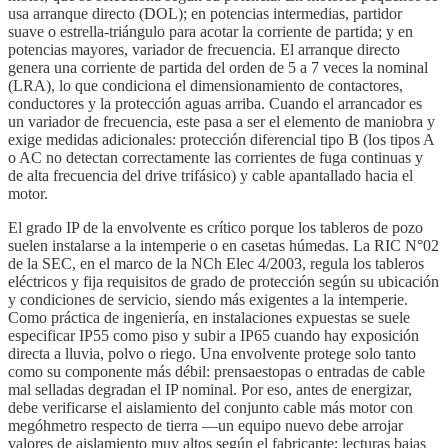
usa arranque directo (DOL); en potencias intermedias, partidor
suave o estrella-triángulo para acotar la corriente de partida; y en
potencias mayores, variador de frecuencia. El arranque directo
genera una corriente de partida del orden de 5 a 7 veces la nominal
(LRA), lo que condiciona el dimensionamiento de contactores,
conductores y la protección aguas arriba. Cuando el arrancador es
un variador de frecuencia, este pasa a ser el elemento de maniobra y
exige medidas adicionales: protección diferencial tipo B (los tipos A
o AC no detectan correctamente las corrientes de fuga continuas y
de alta frecuencia del drive trifásico) y cable apantallado hacia el
motor.
El grado IP de la envolvente es crítico porque los tableros de pozo
suelen instalarse a la intemperie o en casetas húmedas. La RIC N°02
de la SEC, en el marco de la NCh Elec 4/2003, regula los tableros
eléctricos y fija requisitos de grado de protección según su ubicación
y condiciones de servicio, siendo más exigentes a la intemperie.
Como práctica de ingeniería, en instalaciones expuestas se suele
especificar IP55 como piso y subir a IP65 cuando hay exposición
directa a lluvia, polvo o riego. Una envolvente protege solo tanto
como su componente más débil: prensaestopas o entradas de cable
mal selladas degradan el IP nominal. Por eso, antes de energizar,
debe verificarse el aislamiento del conjunto cable más motor con
megóhmetro respecto de tierra —un equipo nuevo debe arrojar
valores de aislamiento muy altos según el fabricante; lecturas bajas