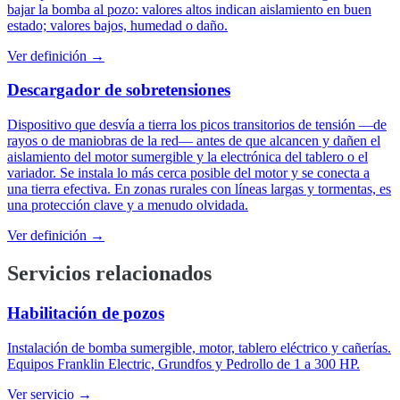
bajar la bomba al pozo: valores altos indican aislamiento en buen
estado; valores bajos, humedad o daño.
Ver definición →
Descargador de sobretensiones
Dispositivo que desvía a tierra los picos transitorios de tensión —de
rayos o de maniobras de la red— antes de que alcancen y dañen el
aislamiento del motor sumergible y la electrónica del tablero o el
variador. Se instala lo más cerca posible del motor y se conecta a
una tierra efectiva. En zonas rurales con líneas largas y tormentas, es
una protección clave y a menudo olvidada.
Ver definición →
Servicios relacionados
Habilitación de pozos
Instalación de bomba sumergible, motor, tablero eléctrico y cañerías.
Equipos Franklin Electric, Grundfos y Pedrollo de 1 a 300 HP.
Ver servicio →