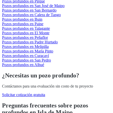
Pozos profundos en Pirque
Pozos profundos en San José de Maipo
Pozos profundos en San Bernardo
Pozos profundos en Calera de Tango
Pozos profundos en Buin
Pozos profundos en Paine
Pozos profundos en Talagante
Pozos profundos en El Monte
Pozos profundos en Peñaflor
Pozos profundos en Padre Hurtado
Pozos profundos en Melipilla
Pozos profundos en María Pinto
Pozos profundos en Curacaví
Pozos profundos en San Pedro
Pozos profundos en Alhué
¿Necesitas un pozo profundo?
Contáctanos para una evaluación sin costo de tu proyecto
Solicitar cotización gratuita
Preguntas frecuentes sobre pozos
profundos en Isla de Maipo