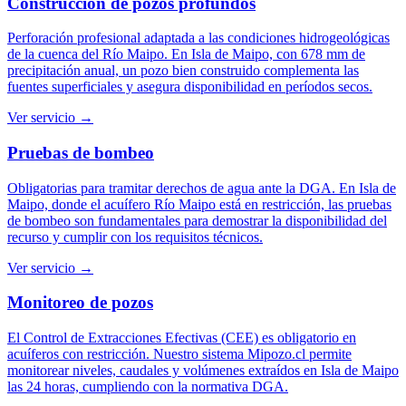
Construcción de pozos profundos
Perforación profesional adaptada a las condiciones hidrogeológicas
de la cuenca del Río Maipo. En Isla de Maipo, con 678 mm de
precipitación anual, un pozo bien construido complementa las
fuentes superficiales y asegura disponibilidad en períodos secos.
Ver servicio →
Pruebas de bombeo
Obligatorias para tramitar derechos de agua ante la DGA. En Isla de
Maipo, donde el acuífero Río Maipo está en restricción, las pruebas
de bombeo son fundamentales para demostrar la disponibilidad del
recurso y cumplir con los requisitos técnicos.
Ver servicio →
Monitoreo de pozos
El Control de Extracciones Efectivas (CEE) es obligatorio en
acuíferos con restricción. Nuestro sistema Mipozo.cl permite
monitorear niveles, caudales y volúmenes extraídos en Isla de Maipo
las 24 horas, cumpliendo con la normativa DGA.