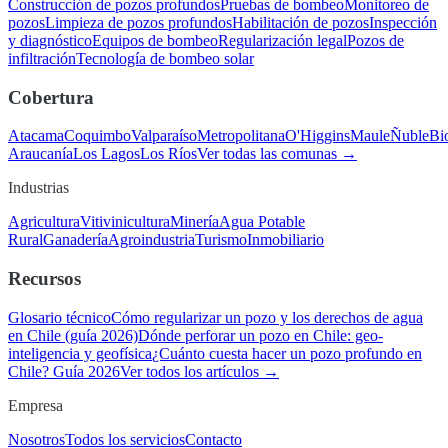
Construcción de pozos profundos
Pruebas de bombeo
Monitoreo de
pozos
Limpieza de pozos profundos
Habilitación de pozos
Inspección
y diagnóstico
Equipos de bombeo
Regularización legal
Pozos de
infiltración
Tecnología de bombeo solar
Cobertura
Atacama
Coquimbo
Valparaíso
Metropolitana
O'Higgins
Maule
Ñuble
Bi
Araucanía
Los Lagos
Los Ríos
Ver todas las comunas →
Industrias
Agricultura
Vitivinicultura
Minería
Agua Potable
Rural
Ganadería
Agroindustria
Turismo
Inmobiliario
Recursos
Glosario técnico
Cómo regularizar un pozo y los derechos de agua
en Chile (guía 2026)
Dónde perforar un pozo en Chile: geo-
inteligencia y geofísica
¿Cuánto cuesta hacer un pozo profundo en
Chile? Guía 2026
Ver todos los artículos →
Empresa
Nosotros
Todos los servicios
Contacto