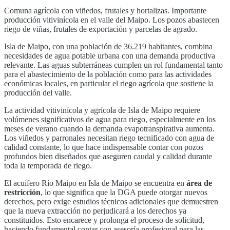
Comuna agrícola con viñedos, frutales y hortalizas. Importante
producción vitivinícola en el valle del Maipo. Los pozos abastecen
riego de viñas, frutales de exportación y parcelas de agrado.
Isla de Maipo
, con una población de
36.219
habitantes, combina
necesidades de agua potable urbana con una demanda productiva
relevante. Las aguas subterráneas cumplen un rol fundamental tanto
para el abastecimiento de la población como para las actividades
económicas locales, en particular
el riego agrícola que sostiene la
producción del valle
.
La actividad vitivinícola y agrícola de
Isla de Maipo
requiere
volúmenes significativos de agua para riego, especialmente en los
meses de verano cuando la demanda evapotranspirativa aumenta.
Los viñedos y parronales necesitan riego tecnificado con agua de
calidad constante, lo que hace indispensable contar con pozos
profundos bien diseñados que aseguren caudal y calidad durante
toda la temporada de riego.
El acuífero
Río Maipo
en
Isla de Maipo
se encuentra en
área de
restricción
, lo que significa que la DGA puede otorgar nuevos
derechos, pero exige estudios técnicos adicionales que demuestren
que la nueva extracción no perjudicará a los derechos ya
constituidos. Esto encarece y prolonga el proceso de solicitud,
haciendo fundamental contar con asesoría profesional para las