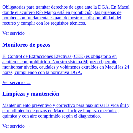
Obligatorias para tramitar derechos de agua ante la DGA. En Macul,
donde el acuífero Río Maipo está en prohibición, las pruebas de
bombeo son fundamentales para demostrar la disponibilidad del
recurso y cumplir con los requisitos técnicos.
Ver servicio →
Monitoreo de pozos
El Control de Extracciones Efectivas (CEE) es obligatorio en
acuíferos con prohibición. Nuestro sistema Mipozo.cl permite
monitorear niveles, caudales y volúmenes extraídos en Macul las 24
horas, cumpliendo con la normativa DGA.
Ver servicio →
Limpieza y mantención
Mantenimiento preventivo y correctivo para maximizar la vida útil y
el rendimiento de pozos en Macul. Incluye limpieza mecánica,
química y con aire comprimido según el diagnóstico.
Ver servicio →