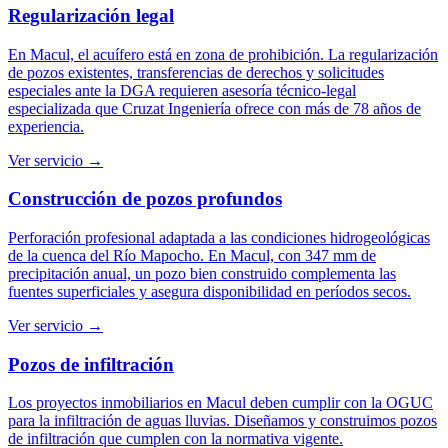
Regularización legal
En Macul, el acuífero está en zona de prohibición. La regularización
de pozos existentes, transferencias de derechos y solicitudes
especiales ante la DGA requieren asesoría técnico-legal
especializada que Cruzat Ingeniería ofrece con más de 78 años de
experiencia.
Ver servicio →
Construcción de pozos profundos
Perforación profesional adaptada a las condiciones hidrogeológicas
de la cuenca del Río Mapocho. En Macul, con 347 mm de
precipitación anual, un pozo bien construido complementa las
fuentes superficiales y asegura disponibilidad en períodos secos.
Ver servicio →
Pozos de infiltración
Los proyectos inmobiliarios en Macul deben cumplir con la OGUC
para la infiltración de aguas lluvias. Diseñamos y construimos pozos
de infiltración que cumplen con la normativa vigente.