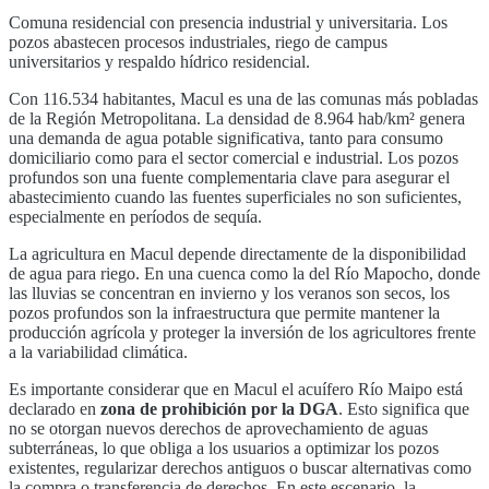
Comuna residencial con presencia industrial y universitaria. Los
pozos abastecen procesos industriales, riego de campus
universitarios y respaldo hídrico residencial.
Con
116.534
habitantes,
Macul
es una de las comunas más pobladas
de la
Región Metropolitana
. La densidad de
8.964
hab/km² genera
una demanda de agua potable significativa, tanto para consumo
domiciliario como para el sector comercial e industrial. Los pozos
profundos son una fuente complementaria clave para asegurar el
abastecimiento cuando las fuentes superficiales no son suficientes,
especialmente en períodos de sequía.
La agricultura en
Macul
depende directamente de la disponibilidad
de agua para riego. En una cuenca como la del
Río Mapocho
, donde
las lluvias se concentran en invierno y los veranos son secos
, los
pozos profundos son la infraestructura que permite mantener la
producción agrícola y proteger la inversión de los agricultores frente
a la variabilidad climática.
Es importante considerar que en
Macul
el acuífero
Río Maipo
está
declarado en
zona de prohibición por la DGA
. Esto significa que
no se otorgan nuevos derechos de aprovechamiento de aguas
subterráneas, lo que obliga a los usuarios a optimizar los pozos
existentes, regularizar derechos antiguos o buscar alternativas como
la compra o transferencia de derechos. En este escenario, la