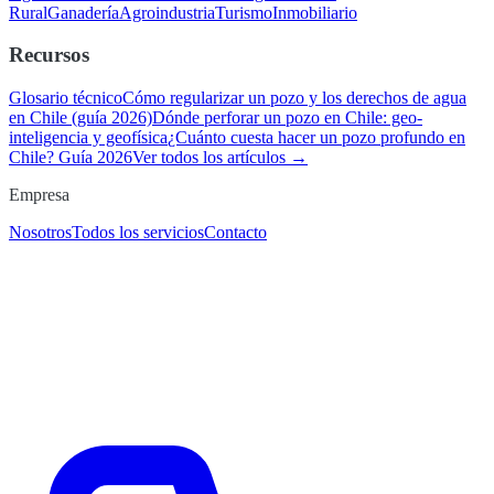
Rural
Ganadería
Agroindustria
Turismo
Inmobiliario
Recursos
Glosario técnico
Cómo regularizar un pozo y los derechos de agua
en Chile (guía 2026)
Dónde perforar un pozo en Chile: geo-
inteligencia y geofísica
¿Cuánto cuesta hacer un pozo profundo en
Chile? Guía 2026
Ver todos los artículos →
Empresa
Nosotros
Todos los servicios
Contacto