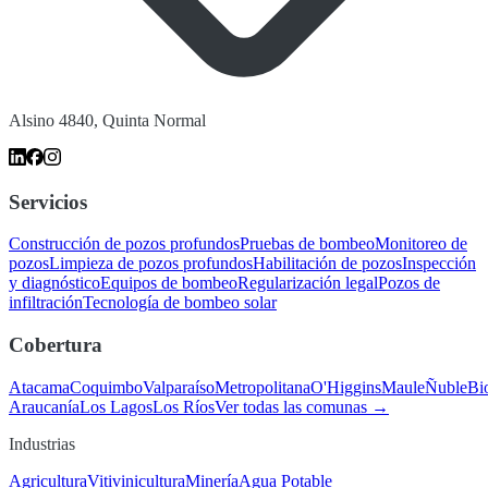
Alsino 4840, Quinta Normal
Servicios
Construcción de pozos profundos
Pruebas de bombeo
Monitoreo de
pozos
Limpieza de pozos profundos
Habilitación de pozos
Inspección
y diagnóstico
Equipos de bombeo
Regularización legal
Pozos de
infiltración
Tecnología de bombeo solar
Cobertura
Atacama
Coquimbo
Valparaíso
Metropolitana
O'Higgins
Maule
Ñuble
Bi
Araucanía
Los Lagos
Los Ríos
Ver todas las comunas →
Industrias
Agricultura
Vitivinicultura
Minería
Agua Potable