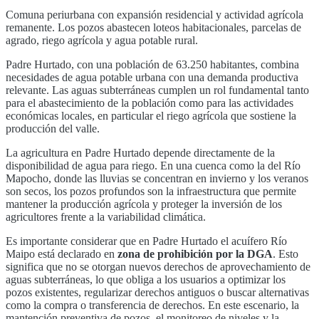
Comuna periurbana con expansión residencial y actividad agrícola
remanente. Los pozos abastecen loteos habitacionales, parcelas de
agrado, riego agrícola y agua potable rural.
Padre Hurtado
, con una población de
63.250
habitantes, combina
necesidades de agua potable urbana con una demanda productiva
relevante. Las aguas subterráneas cumplen un rol fundamental tanto
para el abastecimiento de la población como para las actividades
económicas locales, en particular
el riego agrícola que sostiene la
producción del valle
.
La agricultura en
Padre Hurtado
depende directamente de la
disponibilidad de agua para riego. En una cuenca como la del
Río
Mapocho
, donde
las lluvias se concentran en invierno y los veranos
son secos
, los pozos profundos son la infraestructura que permite
mantener la producción agrícola y proteger la inversión de los
agricultores frente a la variabilidad climática.
Es importante considerar que en
Padre Hurtado
el acuífero
Río
Maipo
está declarado en
zona de prohibición por la DGA
. Esto
significa que no se otorgan nuevos derechos de aprovechamiento de
aguas subterráneas, lo que obliga a los usuarios a optimizar los
pozos existentes, regularizar derechos antiguos o buscar alternativas
como la compra o transferencia de derechos. En este escenario, la
mantención preventiva de pozos, el monitoreo de niveles y la