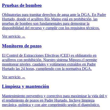
Pruebas de bombeo
Obligatorias para tramitar derechos de agua ante la DGA. En Padre
Hurtado, donde el acuífero Río Maipo está en prohibición, las
pruebas de bombeo son fundamentales para demostrar la
disponibilidad del recurso y cumplir con los requisitos técnicos.
Ver servicio →
Monitoreo de pozos
El Control de Extracciones Efectivas (CEE) es obligatorio en
acuíferos con prohibición. Nuestro sistema Mipozo.cl permite
monitorear niveles, caudales y volúmenes extraídos en Padre
Hurtado las 24 horas, cumpliendo con la normativa DGA.
Ver servicio →
Limpieza y mantención
Mantenimiento preventivo y correctivo para maximizar la vida útil y
el rendimiento de pozos en Padre Hurtado. Incluye limpieza
mecánica, química y con aire comprimido según el diagnóstico.