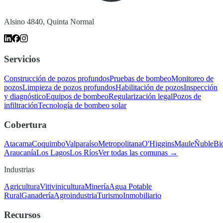
Alsino 4840, Quinta Normal
Servicios
Construcción de pozos profundos
Pruebas de bombeo
Monitoreo de
pozos
Limpieza de pozos profundos
Habilitación de pozos
Inspección
y diagnóstico
Equipos de bombeo
Regularización legal
Pozos de
infiltración
Tecnología de bombeo solar
Cobertura
Atacama
Coquimbo
Valparaíso
Metropolitana
O'Higgins
Maule
Ñuble
Bi
Araucanía
Los Lagos
Los Ríos
Ver todas las comunas →
Industrias
Agricultura
Vitivinicultura
Minería
Agua Potable
Rural
Ganadería
Agroindustria
Turismo
Inmobiliario
Recursos