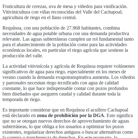
Fruticultura de cerezas, uva de mesa y viñedos para vinificación.
Vitivinicultura con viñas reconocidas del Valle del Cachapoal;
agricultura de riego en el llano central.
Requínoa
, con una población de
27.968
habitantes, combina
necesidades de agua potable urbana con una demanda productiva
relevante. Las aguas subterráneas cumplen un rol fundamental tanto
para el abastecimiento de la población como para las actividades
económicas locales, en particular
el riego agrícola que sostiene la
producción del valle
.
La actividad vitivinícola y agrícola de
Requínoa
requiere volúmenes
significativos de agua para riego, especialmente en los meses de
verano cuando la demanda evapotranspirativa aumenta. Los viñedos
y parronales necesitan riego tecnificado con agua de calidad
constante, lo que hace indispensable contar con pozos profundos
bien diseñados que aseguren caudal y calidad durante toda la
temporada de riego.
Es importante considerar que en
Requínoa
el acuífero
Cachapoal
está declarado en
zona de prohibición por la DGA
. Esto significa
que no se otorgan nuevos derechos de aprovechamiento de aguas
subterráneas, lo que obliga a los usuarios a optimizar los pozos
existentes, regularizar derechos antiguos o buscar alternativas como
la compra o transferencia de derechos. En este escenario, la