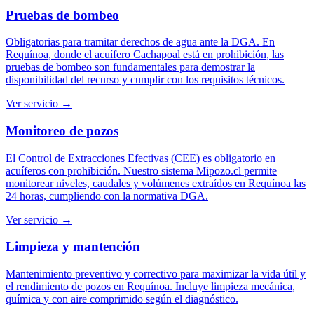
Pruebas de bombeo
Obligatorias para tramitar derechos de agua ante la DGA. En
Requínoa, donde el acuífero Cachapoal está en prohibición, las
pruebas de bombeo son fundamentales para demostrar la
disponibilidad del recurso y cumplir con los requisitos técnicos.
Ver servicio →
Monitoreo de pozos
El Control de Extracciones Efectivas (CEE) es obligatorio en
acuíferos con prohibición. Nuestro sistema Mipozo.cl permite
monitorear niveles, caudales y volúmenes extraídos en Requínoa las
24 horas, cumpliendo con la normativa DGA.
Ver servicio →
Limpieza y mantención
Mantenimiento preventivo y correctivo para maximizar la vida útil y
el rendimiento de pozos en Requínoa. Incluye limpieza mecánica,
química y con aire comprimido según el diagnóstico.