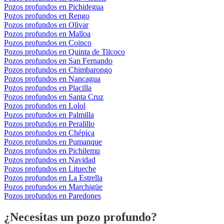
Pozos profundos en Pichidegua
Pozos profundos en Rengo
Pozos profundos en Olivar
Pozos profundos en Malloa
Pozos profundos en Coinco
Pozos profundos en Quinta de Tilcoco
Pozos profundos en San Fernando
Pozos profundos en Chimbarongo
Pozos profundos en Nancagua
Pozos profundos en Placilla
Pozos profundos en Santa Cruz
Pozos profundos en Lolol
Pozos profundos en Palmilla
Pozos profundos en Peralillo
Pozos profundos en Chépica
Pozos profundos en Pumanque
Pozos profundos en Pichilemu
Pozos profundos en Navidad
Pozos profundos en Litueche
Pozos profundos en La Estrella
Pozos profundos en Marchigüe
Pozos profundos en Paredones
¿Necesitas un pozo profundo?