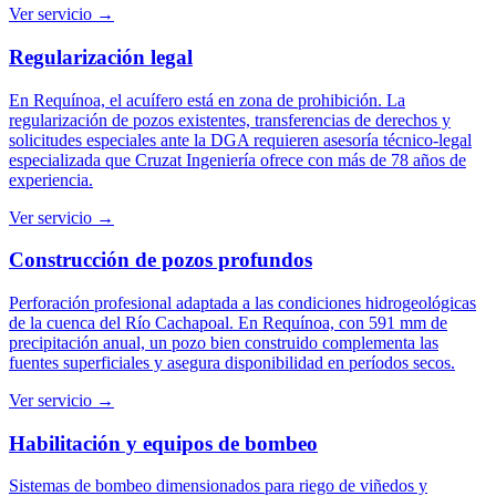
Ver servicio →
Regularización legal
En Requínoa, el acuífero está en zona de prohibición. La
regularización de pozos existentes, transferencias de derechos y
solicitudes especiales ante la DGA requieren asesoría técnico-legal
especializada que Cruzat Ingeniería ofrece con más de 78 años de
experiencia.
Ver servicio →
Construcción de pozos profundos
Perforación profesional adaptada a las condiciones hidrogeológicas
de la cuenca del Río Cachapoal. En Requínoa, con 591 mm de
precipitación anual, un pozo bien construido complementa las
fuentes superficiales y asegura disponibilidad en períodos secos.
Ver servicio →
Habilitación y equipos de bombeo
Sistemas de bombeo dimensionados para riego de viñedos y