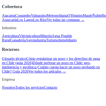
Cobertura
Atacama
Coquimbo
Valparaíso
Metropolitana
O'Higgins
Maule
Ñuble
Bi
Araucanía
Los Lagos
Los Ríos
Ver todas las comunas →
Industrias
Agricultura
Vitivinicultura
Minería
Agua Potable
Rural
Ganadería
Agroindustria
Turismo
Inmobiliario
Recursos
Glosario técnico
Cómo regularizar un pozo y los derechos de agua
en Chile (guía 2026)
Dónde perforar un pozo en Chile: geo-
inteligencia y geofísica
¿Cuánto cuesta hacer un pozo profundo en
Chile? Guía 2026
Ver todos los artículos →
Empresa
Nosotros
Todos los servicios
Contacto