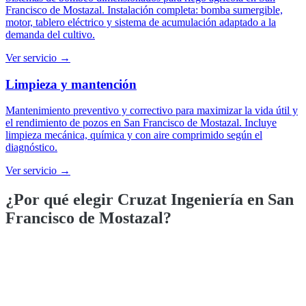
Francisco de Mostazal. Instalación completa: bomba sumergible,
motor, tablero eléctrico y sistema de acumulación adaptado a la
demanda del cultivo.
Ver servicio →
Limpieza y mantención
Mantenimiento preventivo y correctivo para maximizar la vida útil y
el rendimiento de pozos en San Francisco de Mostazal. Incluye
limpieza mecánica, química y con aire comprimido según el
diagnóstico.
Ver servicio →
¿Por qué elegir Cruzat Ingeniería en
San
Francisco de Mostazal
?