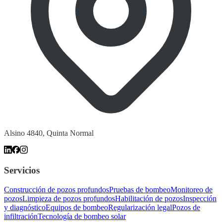
Alsino 4840, Quinta Normal
Servicios
Construcción de pozos profundos
Pruebas de bombeo
Monitoreo de
pozos
Limpieza de pozos profundos
Habilitación de pozos
Inspección
y diagnóstico
Equipos de bombeo
Regularización legal
Pozos de
infiltración
Tecnología de bombeo solar