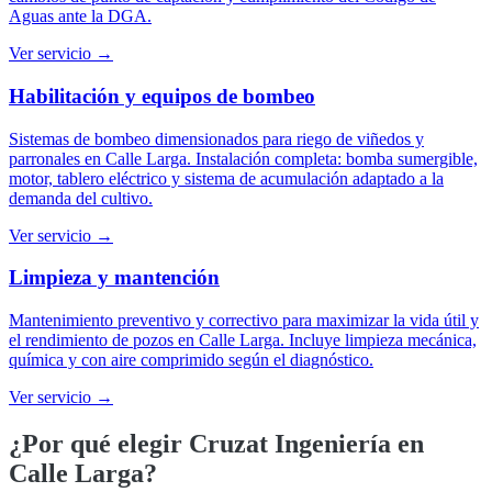
Aguas ante la DGA.
Ver servicio →
Habilitación y equipos de bombeo
Sistemas de bombeo dimensionados para riego de viñedos y
parronales en Calle Larga. Instalación completa: bomba sumergible,
motor, tablero eléctrico y sistema de acumulación adaptado a la
demanda del cultivo.
Ver servicio →
Limpieza y mantención
Mantenimiento preventivo y correctivo para maximizar la vida útil y
el rendimiento de pozos en Calle Larga. Incluye limpieza mecánica,
química y con aire comprimido según el diagnóstico.
Ver servicio →
¿Por qué elegir Cruzat Ingeniería en
Calle Larga
?