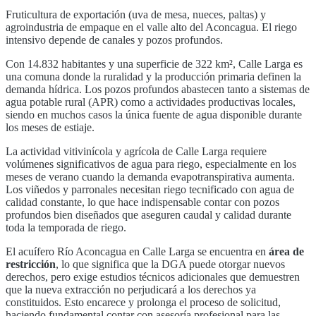
Fruticultura de exportación (uva de mesa, nueces, paltas) y
agroindustria de empaque en el valle alto del Aconcagua. El riego
intensivo depende de canales y pozos profundos.
Con
14.832
habitantes y una superficie de
322
km²,
Calle Larga
es
una comuna donde la ruralidad y la producción primaria definen la
demanda hídrica. Los pozos profundos abastecen tanto a sistemas de
agua potable rural (APR) como a actividades productivas locales,
siendo en muchos casos la única fuente de agua disponible durante
los meses de estiaje.
La actividad vitivinícola y agrícola de
Calle Larga
requiere
volúmenes significativos de agua para riego, especialmente en los
meses de verano cuando la demanda evapotranspirativa aumenta.
Los viñedos y parronales necesitan riego tecnificado con agua de
calidad constante, lo que hace indispensable contar con pozos
profundos bien diseñados que aseguren caudal y calidad durante
toda la temporada de riego.
El acuífero
Río Aconcagua
en
Calle Larga
se encuentra en
área de
restricción
, lo que significa que la DGA puede otorgar nuevos
derechos, pero exige estudios técnicos adicionales que demuestren
que la nueva extracción no perjudicará a los derechos ya
constituidos. Esto encarece y prolonga el proceso de solicitud,
haciendo fundamental contar con asesoría profesional para las