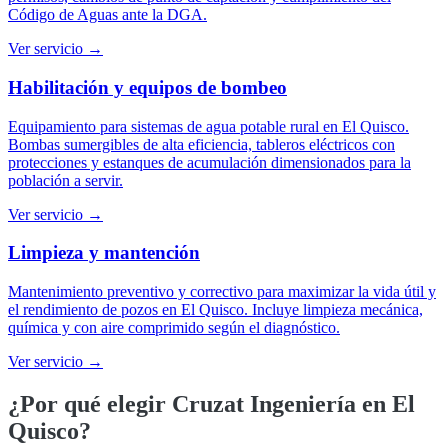
Código de Aguas ante la DGA.
Ver servicio →
Habilitación y equipos de bombeo
Equipamiento para sistemas de agua potable rural en El Quisco.
Bombas sumergibles de alta eficiencia, tableros eléctricos con
protecciones y estanques de acumulación dimensionados para la
población a servir.
Ver servicio →
Limpieza y mantención
Mantenimiento preventivo y correctivo para maximizar la vida útil y
el rendimiento de pozos en El Quisco. Incluye limpieza mecánica,
química y con aire comprimido según el diagnóstico.
Ver servicio →
¿Por qué elegir Cruzat Ingeniería en
El
Quisco
?