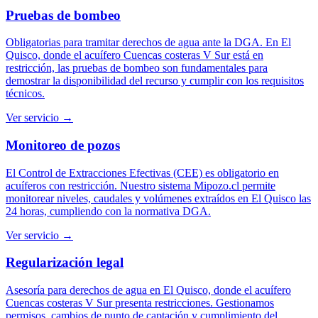
Pruebas de bombeo
Obligatorias para tramitar derechos de agua ante la DGA. En El
Quisco, donde el acuífero Cuencas costeras V Sur está en
restricción, las pruebas de bombeo son fundamentales para
demostrar la disponibilidad del recurso y cumplir con los requisitos
técnicos.
Ver servicio →
Monitoreo de pozos
El Control de Extracciones Efectivas (CEE) es obligatorio en
acuíferos con restricción. Nuestro sistema Mipozo.cl permite
monitorear niveles, caudales y volúmenes extraídos en El Quisco las
24 horas, cumpliendo con la normativa DGA.
Ver servicio →
Regularización legal
Asesoría para derechos de agua en El Quisco, donde el acuífero
Cuencas costeras V Sur presenta restricciones. Gestionamos
permisos, cambios de punto de captación y cumplimiento del