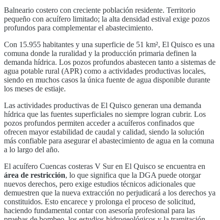
Balneario costero con creciente población residente. Territorio
pequeño con acuífero limitado; la alta densidad estival exige pozos
profundos para complementar el abastecimiento.
Con
15.955
habitantes y una superficie de
51
km²,
El Quisco
es una
comuna donde la ruralidad y la producción primaria definen la
demanda hídrica. Los pozos profundos abastecen tanto a sistemas de
agua potable rural (APR) como a actividades productivas locales,
siendo en muchos casos la única fuente de agua disponible durante
los meses de estiaje.
Las actividades productivas de
El Quisco
generan una demanda
hídrica que las fuentes superficiales no siempre logran cubrir. Los
pozos profundos permiten acceder a acuíferos confinados que
ofrecen mayor estabilidad de caudal y calidad, siendo la solución
más confiable para asegurar el abastecimiento de agua en la comuna
a lo largo del año.
El acuífero
Cuencas costeras V Sur
en
El Quisco
se encuentra en
área de restricción
, lo que significa que la DGA puede otorgar
nuevos derechos, pero exige estudios técnicos adicionales que
demuestren que la nueva extracción no perjudicará a los derechos ya
constituidos. Esto encarece y prolonga el proceso de solicitud,
haciendo fundamental contar con asesoría profesional para las
pruebas de bombeo, los estudios hidrogeológicos y la tramitación