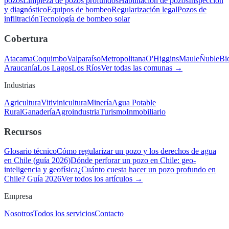
pozos
Limpieza de pozos profundos
Habilitación de pozos
Inspección
y diagnóstico
Equipos de bombeo
Regularización legal
Pozos de
infiltración
Tecnología de bombeo solar
Cobertura
Atacama
Coquimbo
Valparaíso
Metropolitana
O'Higgins
Maule
Ñuble
Bi
Araucanía
Los Lagos
Los Ríos
Ver todas las comunas →
Industrias
Agricultura
Vitivinicultura
Minería
Agua Potable
Rural
Ganadería
Agroindustria
Turismo
Inmobiliario
Recursos
Glosario técnico
Cómo regularizar un pozo y los derechos de agua
en Chile (guía 2026)
Dónde perforar un pozo en Chile: geo-
inteligencia y geofísica
¿Cuánto cuesta hacer un pozo profundo en
Chile? Guía 2026
Ver todos los artículos →
Empresa
Nosotros
Todos los servicios
Contacto