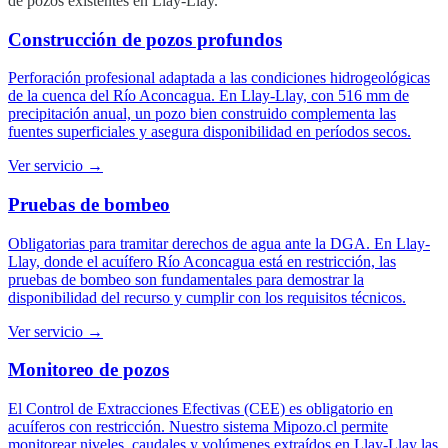
de pozos existentes en Llay-Llay.
Construcción de pozos profundos
Perforación profesional adaptada a las condiciones hidrogeológicas
de la cuenca del Río Aconcagua. En Llay-Llay, con 516 mm de
precipitación anual, un pozo bien construido complementa las
fuentes superficiales y asegura disponibilidad en períodos secos.
Ver servicio →
Pruebas de bombeo
Obligatorias para tramitar derechos de agua ante la DGA. En Llay-
Llay, donde el acuífero Río Aconcagua está en restricción, las
pruebas de bombeo son fundamentales para demostrar la
disponibilidad del recurso y cumplir con los requisitos técnicos.
Ver servicio →
Monitoreo de pozos
El Control de Extracciones Efectivas (CEE) es obligatorio en
acuíferos con restricción. Nuestro sistema Mipozo.cl permite
monitorear niveles, caudales y volúmenes extraídos en Llay-Llay las