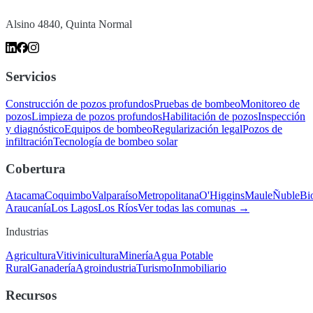
Alsino 4840, Quinta Normal
Servicios
Construcción de pozos profundos
Pruebas de bombeo
Monitoreo de
pozos
Limpieza de pozos profundos
Habilitación de pozos
Inspección
y diagnóstico
Equipos de bombeo
Regularización legal
Pozos de
infiltración
Tecnología de bombeo solar
Cobertura
Atacama
Coquimbo
Valparaíso
Metropolitana
O'Higgins
Maule
Ñuble
Bi
Araucanía
Los Lagos
Los Ríos
Ver todas las comunas →
Industrias
Agricultura
Vitivinicultura
Minería
Agua Potable
Rural
Ganadería
Agroindustria
Turismo
Inmobiliario
Recursos