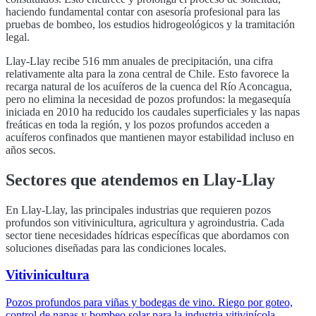
haciendo fundamental contar con asesoría profesional para las
pruebas de bombeo, los estudios hidrogeológicos y la tramitación
legal.
Llay-Llay
recibe
516
mm anuales de precipitación, una cifra
relativamente alta para la zona central de Chile. Esto favorece la
recarga natural de los acuíferos de la cuenca del
Río Aconcagua
,
pero no elimina la necesidad de pozos profundos: la megasequía
iniciada en 2010 ha reducido los caudales superficiales y las napas
freáticas en toda la región, y los pozos profundos acceden a
acuíferos confinados que mantienen mayor estabilidad incluso en
años secos.
Sectores que atendemos en
Llay-Llay
En
Llay-Llay
, las principales industrias que requieren pozos
profundos son
vitivinicultura, agricultura y agroindustria
. Cada
sector tiene necesidades hídricas específicas que abordamos con
soluciones diseñadas para las condiciones locales.
Vitivinicultura
Pozos profundos para viñas y bodegas de vino. Riego por goteo,
control de napas y bombeo solar para la industria vitivinícola