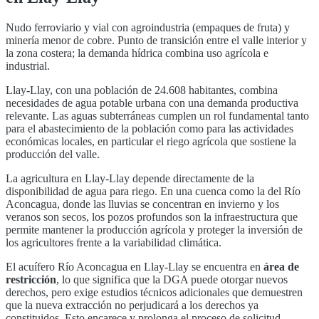
Nudo ferroviario y vial con agroindustria (empaques de fruta) y
minería menor de cobre. Punto de transición entre el valle interior y
la zona costera; la demanda hídrica combina uso agrícola e
industrial.
Llay-Llay
, con una población de
24.608
habitantes, combina
necesidades de agua potable urbana con una demanda productiva
relevante. Las aguas subterráneas cumplen un rol fundamental tanto
para el abastecimiento de la población como para las actividades
económicas locales, en particular
el riego agrícola que sostiene la
producción del valle
.
La agricultura en
Llay-Llay
depende directamente de la
disponibilidad de agua para riego. En una cuenca como la del
Río
Aconcagua
, donde
las lluvias se concentran en invierno y los
veranos son secos
, los pozos profundos son la infraestructura que
permite mantener la producción agrícola y proteger la inversión de
los agricultores frente a la variabilidad climática.
El acuífero
Río Aconcagua
en
Llay-Llay
se encuentra en
área de
restricción
, lo que significa que la DGA puede otorgar nuevos
derechos, pero exige estudios técnicos adicionales que demuestren
que la nueva extracción no perjudicará a los derechos ya
constituidos. Esto encarece y prolonga el proceso de solicitud,