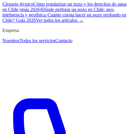
Glosario técnico
Cómo regularizar un pozo y los derechos de agua
en Chile (guía 2026)
Dónde perforar un pozo en Chile: geo-
inteligencia y geofísica
¿Cuánto cuesta hacer un pozo profundo en
Chile? Guía 2026
Ver todos los artículos →
Empresa
Nosotros
Todos los servicios
Contacto